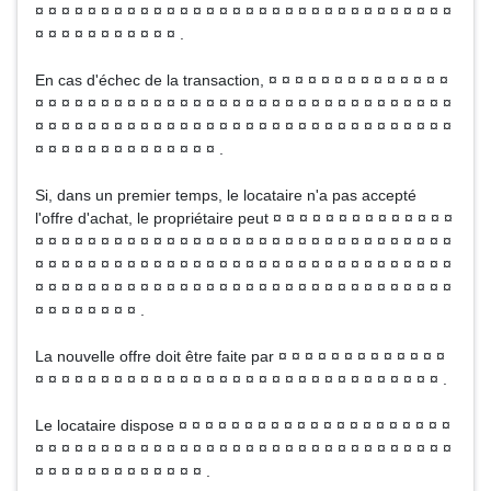
¤ ¤ ¤ ¤ ¤ ¤ ¤ ¤ ¤ ¤ ¤ ¤ ¤ ¤ ¤ ¤ ¤ ¤ ¤ ¤ ¤ ¤ ¤ ¤ ¤ ¤ ¤ ¤ ¤ ¤ ¤ ¤
¤ ¤ ¤ ¤ ¤ ¤ ¤ ¤ ¤ ¤ ¤ .
En cas d'échec de la transaction, ¤ ¤ ¤ ¤ ¤ ¤ ¤ ¤ ¤ ¤ ¤ ¤ ¤ ¤
¤ ¤ ¤ ¤ ¤ ¤ ¤ ¤ ¤ ¤ ¤ ¤ ¤ ¤ ¤ ¤ ¤ ¤ ¤ ¤ ¤ ¤ ¤ ¤ ¤ ¤ ¤ ¤ ¤ ¤ ¤ ¤
¤ ¤ ¤ ¤ ¤ ¤ ¤ ¤ ¤ ¤ ¤ ¤ ¤ ¤ ¤ ¤ ¤ ¤ ¤ ¤ ¤ ¤ ¤ ¤ ¤ ¤ ¤ ¤ ¤ ¤ ¤ ¤
¤ ¤ ¤ ¤ ¤ ¤ ¤ ¤ ¤ ¤ ¤ ¤ ¤ ¤ .
Si, dans un premier temps, le locataire n'a pas accepté
l'offre d'achat, le propriétaire peut ¤ ¤ ¤ ¤ ¤ ¤ ¤ ¤ ¤ ¤ ¤ ¤ ¤ ¤
¤ ¤ ¤ ¤ ¤ ¤ ¤ ¤ ¤ ¤ ¤ ¤ ¤ ¤ ¤ ¤ ¤ ¤ ¤ ¤ ¤ ¤ ¤ ¤ ¤ ¤ ¤ ¤ ¤ ¤ ¤ ¤
¤ ¤ ¤ ¤ ¤ ¤ ¤ ¤ ¤ ¤ ¤ ¤ ¤ ¤ ¤ ¤ ¤ ¤ ¤ ¤ ¤ ¤ ¤ ¤ ¤ ¤ ¤ ¤ ¤ ¤ ¤ ¤
¤ ¤ ¤ ¤ ¤ ¤ ¤ ¤ ¤ ¤ ¤ ¤ ¤ ¤ ¤ ¤ ¤ ¤ ¤ ¤ ¤ ¤ ¤ ¤ ¤ ¤ ¤ ¤ ¤ ¤ ¤ ¤
¤ ¤ ¤ ¤ ¤ ¤ ¤ ¤ .
La nouvelle offre doit être faite par ¤ ¤ ¤ ¤ ¤ ¤ ¤ ¤ ¤ ¤ ¤ ¤ ¤
¤ ¤ ¤ ¤ ¤ ¤ ¤ ¤ ¤ ¤ ¤ ¤ ¤ ¤ ¤ ¤ ¤ ¤ ¤ ¤ ¤ ¤ ¤ ¤ ¤ ¤ ¤ ¤ ¤ ¤ ¤ .
Le locataire dispose ¤ ¤ ¤ ¤ ¤ ¤ ¤ ¤ ¤ ¤ ¤ ¤ ¤ ¤ ¤ ¤ ¤ ¤ ¤ ¤ ¤
¤ ¤ ¤ ¤ ¤ ¤ ¤ ¤ ¤ ¤ ¤ ¤ ¤ ¤ ¤ ¤ ¤ ¤ ¤ ¤ ¤ ¤ ¤ ¤ ¤ ¤ ¤ ¤ ¤ ¤ ¤ ¤
¤ ¤ ¤ ¤ ¤ ¤ ¤ ¤ ¤ ¤ ¤ ¤ ¤ .