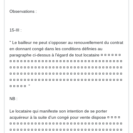
Observations :
15-III :
" Le bailleur ne peut s'opposer au renouvellement du contrat
en donnant congé dans les conditions définies au
paragraphe ci-dessus à l'égard de tout locataire ¤ ¤ ¤ ¤ ¤ ¤
¤ ¤ ¤ ¤ ¤ ¤ ¤ ¤ ¤ ¤ ¤ ¤ ¤ ¤ ¤ ¤ ¤ ¤ ¤ ¤ ¤ ¤ ¤ ¤ ¤ ¤ ¤ ¤ ¤ ¤ ¤ ¤
¤ ¤ ¤ ¤ ¤ ¤ ¤ ¤ ¤ ¤ ¤ ¤ ¤ ¤ ¤ ¤ ¤ ¤ ¤ ¤ ¤ ¤ ¤ ¤ ¤ ¤ ¤ ¤ ¤ ¤ ¤ ¤
¤ ¤ ¤ ¤ ¤ ¤ ¤ ¤ ¤ ¤ ¤ ¤ ¤ ¤ ¤ ¤ ¤ ¤ ¤ ¤ ¤ ¤ ¤ ¤ ¤ ¤ ¤ ¤ ¤ ¤ ¤ ¤
¤ ¤ ¤ ¤ ¤ ¤ ¤ ¤ ¤ ¤ ¤ ¤ ¤ ¤ ¤ ¤ ¤ ¤ ¤ ¤ ¤ ¤ ¤ ¤ ¤ ¤ ¤ ¤ ¤ ¤ ¤ ¤
¤ ¤ ¤ ¤ ¤ "
NB :
Le locataire qui manifeste son intention de se porter
acquéreur à la suite d'un congé pour vente dispose ¤ ¤ ¤ ¤
¤ ¤ ¤ ¤ ¤ ¤ ¤ ¤ ¤ ¤ ¤ ¤ ¤ ¤ ¤ ¤ ¤ ¤ ¤ ¤ ¤ ¤ ¤ ¤ ¤ ¤ ¤ ¤ ¤ ¤ ¤ ¤
¤ ¤ ¤ ¤ ¤ ¤ ¤ ¤ ¤ ¤ ¤ ¤ ¤ ¤ ¤ ¤ ¤ ¤ ¤ ¤ ¤ ¤ ¤ ¤ ¤ ¤ ¤ ¤ ¤ ¤ ¤ ¤