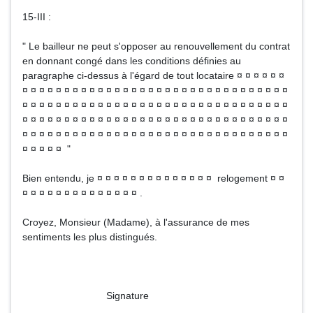
15-III :
" Le bailleur ne peut s'opposer au renouvellement du contrat
en donnant congé dans les conditions définies au
paragraphe ci-dessus à l'égard de tout locataire ¤ ¤ ¤ ¤ ¤ ¤
¤ ¤ ¤ ¤ ¤ ¤ ¤ ¤ ¤ ¤ ¤ ¤ ¤ ¤ ¤ ¤ ¤ ¤ ¤ ¤ ¤ ¤ ¤ ¤ ¤ ¤ ¤ ¤ ¤ ¤ ¤ ¤
¤ ¤ ¤ ¤ ¤ ¤ ¤ ¤ ¤ ¤ ¤ ¤ ¤ ¤ ¤ ¤ ¤ ¤ ¤ ¤ ¤ ¤ ¤ ¤ ¤ ¤ ¤ ¤ ¤ ¤ ¤ ¤
¤ ¤ ¤ ¤ ¤ ¤ ¤ ¤ ¤ ¤ ¤ ¤ ¤ ¤ ¤ ¤ ¤ ¤ ¤ ¤ ¤ ¤ ¤ ¤ ¤ ¤ ¤ ¤ ¤ ¤ ¤ ¤
¤ ¤ ¤ ¤ ¤ ¤ ¤ ¤ ¤ ¤ ¤ ¤ ¤ ¤ ¤ ¤ ¤ ¤ ¤ ¤ ¤ ¤ ¤ ¤ ¤ ¤ ¤ ¤ ¤ ¤ ¤ ¤
¤ ¤ ¤ ¤ ¤ "
Bien entendu, je ¤ ¤ ¤ ¤ ¤ ¤ ¤ ¤ ¤ ¤ ¤ ¤ ¤ ¤ relogement ¤ ¤
¤ ¤ ¤ ¤ ¤ ¤ ¤ ¤ ¤ ¤ ¤ ¤ ¤ ¤ .
Croyez, Monsieur (Madame), à l'assurance de mes
sentiments les plus distingués.
Signature