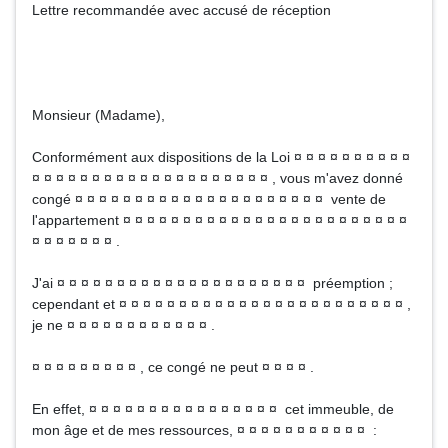
Lettre recommandée avec accusé de réception
Monsieur (Madame),
Conformément aux dispositions de la Loi ¤ ¤ ¤ ¤ ¤ ¤ ¤ ¤ ¤ ¤
¤ ¤ ¤ ¤ ¤ ¤ ¤ ¤ ¤ ¤ ¤ ¤ ¤ ¤ ¤ ¤ ¤ ¤ ¤ ¤ , vous m'avez donné
congé ¤ ¤ ¤ ¤ ¤ ¤ ¤ ¤ ¤ ¤ ¤ ¤ ¤ ¤ ¤ ¤ ¤ ¤ ¤ ¤ ¤ vente de
l'appartement ¤ ¤ ¤ ¤ ¤ ¤ ¤ ¤ ¤ ¤ ¤ ¤ ¤ ¤ ¤ ¤ ¤ ¤ ¤ ¤ ¤ ¤ ¤ ¤
¤ ¤ ¤ ¤ ¤ ¤ ¤ .
J'ai ¤ ¤ ¤ ¤ ¤ ¤ ¤ ¤ ¤ ¤ ¤ ¤ ¤ ¤ ¤ ¤ ¤ ¤ ¤ ¤ ¤ préemption ;
cependant et ¤ ¤ ¤ ¤ ¤ ¤ ¤ ¤ ¤ ¤ ¤ ¤ ¤ ¤ ¤ ¤ ¤ ¤ ¤ ¤ ¤ ¤ ¤ ¤ ,
je ne ¤ ¤ ¤ ¤ ¤ ¤ ¤ ¤ ¤ ¤ ¤ ¤ .
¤ ¤ ¤ ¤ ¤ ¤ ¤ ¤ ¤ , ce congé ne peut ¤ ¤ ¤ ¤ .
En effet, ¤ ¤ ¤ ¤ ¤ ¤ ¤ ¤ ¤ ¤ ¤ ¤ ¤ ¤ ¤ ¤ cet immeuble, de
mon âge et de mes ressources, ¤ ¤ ¤ ¤ ¤ ¤ ¤ ¤ ¤ ¤ ¤ :