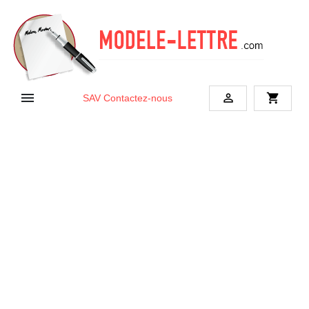


shopping_cart
SAV
Contactez-nous