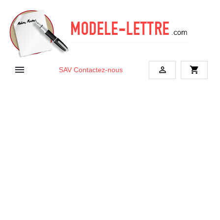


shopping_cart
SAV
Contactez-nous