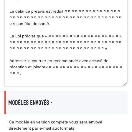
Le délai de préavis est réduit ¤ ¤ ¤ ¤ ¤ ¤ ¤ ¤ ¤ ¤ ¤ ¤ ¤ ¤ ¤ ¤
¤ ¤ ¤ ¤ ¤ ¤ ¤ ¤ ¤ ¤ ¤ ¤ ¤ ¤ ¤ ¤ ¤ ¤ ¤ ¤ ¤ ¤ ¤ ¤ ¤ ¤ ¤ ¤ ¤ ¤ ¤ ¤
¤ ¤ son état de santé.
La Loi précise que « ¤ ¤ ¤ ¤ ¤ ¤ ¤ ¤ ¤ ¤ ¤ ¤ ¤ ¤ ¤ ¤ ¤ ¤ ¤ ¤ ¤
¤ ¤ ¤ ¤ ¤ ¤ ¤ ¤ ¤ ¤ ¤ ¤ ¤ ¤ ¤ ¤ ¤ ¤ ¤ ¤ ¤ ¤ ¤ ¤ ¤ ¤ ¤ ¤ ¤ ¤ ¤ ¤
¤ ¤ ¤ ¤ ¤ ¤ ¤ ¤ ¤ ¤ ¤ ¤ ¤ ¤ ¤ ¤ ¤ ¤ ¤ ¤ ¤ ¤ ¤ ¤ ¤ ¤ ¤ »
Adresser le courrier en recommandé avec accusé de
réception et joindre¤ ¤ ¤ ¤ ¤ ¤ ¤ ¤ ¤ ¤ ¤ ¤ ¤ ¤ ¤ ¤ ¤ ¤ ¤ ¤ ¤ ¤
¤ ¤ ¤ .
MODÈLES ENVOYÉS :
Ce modèle en version complète vous sera envoyé
directement par e-mail aux formats :