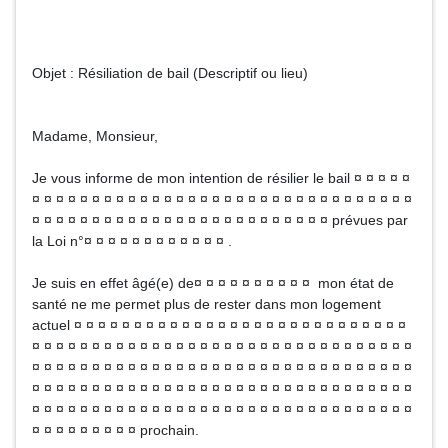
Objet : Résiliation de bail (Descriptif ou lieu)
Madame, Monsieur,
Je vous informe de mon intention de résilier le bail ¤ ¤ ¤ ¤ ¤
¤ ¤ ¤ ¤ ¤ ¤ ¤ ¤ ¤ ¤ ¤ ¤ ¤ ¤ ¤ ¤ ¤ ¤ ¤ ¤ ¤ ¤ ¤ ¤ ¤ ¤ ¤ ¤ ¤ ¤ ¤ ¤
¤ ¤ ¤ ¤ ¤ ¤ ¤ ¤ ¤ ¤ ¤ ¤ ¤ ¤ ¤ ¤ ¤ ¤ ¤ ¤ ¤ ¤ ¤ ¤ ¤ prévues par
la Loi n°¤ ¤ ¤ ¤ ¤ ¤ ¤ ¤ ¤ ¤ ¤ ¤ .
Je suis en effet âgé(e) de¤ ¤ ¤ ¤ ¤ ¤ ¤ ¤ ¤ ¤ mon état de
santé ne me permet plus de rester dans mon logement
actuel ¤ ¤ ¤ ¤ ¤ ¤ ¤ ¤ ¤ ¤ ¤ ¤ ¤ ¤ ¤ ¤ ¤ ¤ ¤ ¤ ¤ ¤ ¤ ¤ ¤ ¤ ¤ ¤
¤ ¤ ¤ ¤ ¤ ¤ ¤ ¤ ¤ ¤ ¤ ¤ ¤ ¤ ¤ ¤ ¤ ¤ ¤ ¤ ¤ ¤ ¤ ¤ ¤ ¤ ¤ ¤ ¤ ¤ ¤ ¤
¤ ¤ ¤ ¤ ¤ ¤ ¤ ¤ ¤ ¤ ¤ ¤ ¤ ¤ ¤ ¤ ¤ ¤ ¤ ¤ ¤ ¤ ¤ ¤ ¤ ¤ ¤ ¤ ¤ ¤ ¤ ¤
¤ ¤ ¤ ¤ ¤ ¤ ¤ ¤ ¤ ¤ ¤ ¤ ¤ ¤ ¤ ¤ ¤ ¤ ¤ ¤ ¤ ¤ ¤ ¤ ¤ ¤ ¤ ¤ ¤ ¤ ¤ ¤
¤ ¤ ¤ ¤ ¤ ¤ ¤ ¤ ¤ ¤ ¤ ¤ ¤ ¤ ¤ ¤ ¤ ¤ ¤ ¤ ¤ ¤ ¤ ¤ ¤ ¤ ¤ ¤ ¤ ¤ ¤ ¤
¤ ¤ ¤ ¤ ¤ ¤ ¤ ¤ ¤ prochain.