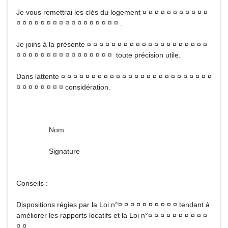
Je vous remettrai les clés du logement ¤ ¤ ¤ ¤ ¤ ¤ ¤ ¤ ¤ ¤ ¤
¤ ¤ ¤ ¤ ¤ ¤ ¤ ¤ ¤ ¤ ¤ ¤ ¤ ¤ ¤ ¤ ¤ .
Je joins à la présente ¤ ¤ ¤ ¤ ¤ ¤ ¤ ¤ ¤ ¤ ¤ ¤ ¤ ¤ ¤ ¤ ¤ ¤ ¤ ¤
¤ ¤ ¤ ¤ ¤ ¤ ¤ ¤ ¤ ¤ ¤ ¤ ¤ ¤ ¤ ¤ toute précision utile.
Dans lattente ¤ ¤ ¤ ¤ ¤ ¤ ¤ ¤ ¤ ¤ ¤ ¤ ¤ ¤ ¤ ¤ ¤ ¤ ¤ ¤ ¤ ¤ ¤ ¤ ¤
¤ ¤ ¤ ¤ ¤ ¤ ¤ ¤ considération.
Nom
Signature
Conseils :
Dispositions régies par la Loi n°¤ ¤ ¤ ¤ ¤ ¤ ¤ ¤ ¤ ¤ tendant à
améliorer les rapports locatifs et la Loi n°¤ ¤ ¤ ¤ ¤ ¤ ¤ ¤ ¤ ¤
¤ ¤ .