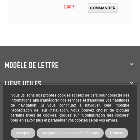
Prix
2,00 €
COMMANDER
MODÈLE DE LETTRE
LIENS UTILES
Nous utilisons nos propres cookies et ceux de tiers pour collecter des
NEWSLETTER
informations afin d'améliorer nos services et d'analyser vos habitudes
de navigation. Si vous continuez à naviguer, cela implique
l'acceptation de leur installation. Vous pouvez choisir de bloquer
certains types de cookies, cliquez sur "Configuration des cookies"
pour en savoir plus et paramétrer vos cookies selon vos envies.
Rejoignez-nous sur les réseaux !
Accepter
Accepter les cookies sélectionnés
Refuser