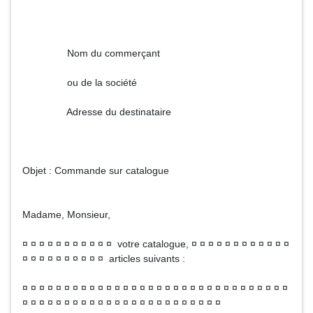
Nom du commerçant
ou de la société
Adresse du destinataire
Objet : Commande sur catalogue
Madame, Monsieur,
¤ ¤ ¤ ¤ ¤ ¤ ¤ ¤ ¤ ¤ ¤ votre catalogue, ¤ ¤ ¤ ¤ ¤ ¤ ¤ ¤ ¤ ¤ ¤ ¤
¤ ¤ ¤ ¤ ¤ ¤ ¤ ¤ ¤ ¤ articles suivants :
¤ ¤ ¤ ¤ ¤ ¤ ¤ ¤ ¤ ¤ ¤ ¤ ¤ ¤ ¤ ¤ ¤ ¤ ¤ ¤ ¤ ¤ ¤ ¤ ¤ ¤ ¤ ¤ ¤ ¤ ¤ ¤
¤ ¤ ¤ ¤ ¤ ¤ ¤ ¤ ¤ ¤ ¤ ¤ ¤ ¤ ¤ ¤ ¤ ¤ ¤ ¤ ¤ ¤ ¤ ¤