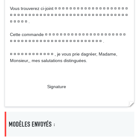
Vous trouverez ci-joint ¤ ¤ ¤ ¤ ¤ ¤ ¤ ¤ ¤ ¤ ¤ ¤ ¤ ¤ ¤ ¤ ¤ ¤ ¤ ¤
¤ ¤ ¤ ¤ ¤ ¤ ¤ ¤ ¤ ¤ ¤ ¤ ¤ ¤ ¤ ¤ ¤ ¤ ¤ ¤ ¤ ¤ ¤ ¤ ¤ ¤ ¤ ¤ ¤ ¤ ¤ ¤
¤ ¤ ¤ ¤ ¤ .
Cette commande ¤ ¤ ¤ ¤ ¤ ¤ ¤ ¤ ¤ ¤ ¤ ¤ ¤ ¤ ¤ ¤ ¤ ¤ ¤ ¤ ¤ ¤
¤ ¤ ¤ ¤ ¤ ¤ ¤ ¤ ¤ ¤ ¤ ¤ ¤ ¤ ¤ ¤ ¤ ¤ ¤ ¤ ¤ ¤ ¤ ¤ ¤ .
¤ ¤ ¤ ¤ ¤ ¤ ¤ ¤ ¤ ¤ ¤ ¤ , je vous prie dagréer, Madame,
Monsieur,, mes salutations distinguées.
Signature
MODÈLES ENVOYÉS :