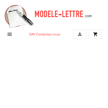


shopping_cart
SAV
Contactez-nous