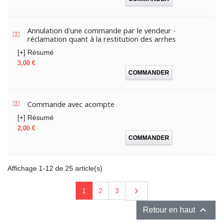
Annulation d'une commande par le vendeur -
réclamation quant à la restitution des arrhes
[+] Résumé
Prix
3,00 €
COMMANDER
Commande avec acompte
[+] Résumé
Prix
2,00 €
COMMANDER
Affichage 1-12 de 25 article(s)
Suivant

1
2
3

Retour en haut