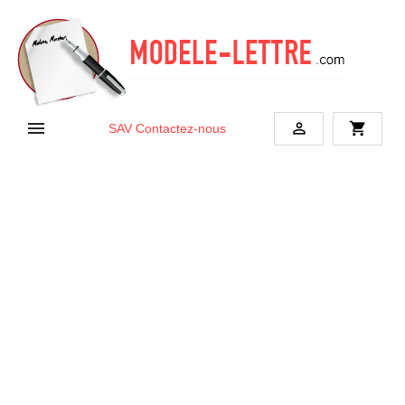


shopping_cart
SAV
Contactez-nous