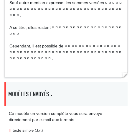
Sauf autre mention expresse, les sommes versées ¤ ¤ ¤ ¤ ¤
¤ ¤ ¤ ¤ ¤ ¤ ¤ ¤ ¤ ¤ ¤ ¤ ¤ ¤ ¤ ¤ ¤ ¤ ¤ ¤ ¤ ¤ ¤ ¤ ¤ ¤ ¤ ¤ ¤ ¤ ¤ ¤
¤ ¤ ¤ .
A ce titre, elles restent ¤ ¤ ¤ ¤ ¤ ¤ ¤ ¤ ¤ ¤ ¤ ¤ ¤ ¤ ¤ ¤ ¤ ¤ ¤ ¤
¤ ¤ ¤ .
Cependant, il est possible de ¤ ¤ ¤ ¤ ¤ ¤ ¤ ¤ ¤ ¤ ¤ ¤ ¤ ¤ ¤ ¤
¤ ¤ ¤ ¤ ¤ ¤ ¤ ¤ ¤ ¤ ¤ ¤ ¤ ¤ ¤ ¤ ¤ ¤ ¤ ¤ ¤ ¤ ¤ ¤ ¤ ¤ ¤ ¤ ¤ ¤ ¤ ¤
¤ ¤ ¤ ¤ ¤ ¤ ¤ ¤ ¤ ¤ ¤ ¤ .
MODÈLES ENVOYÉS :
Ce modèle en version complète vous sera envoyé
directement par e-mail aux formats :
texte simple (.txt)