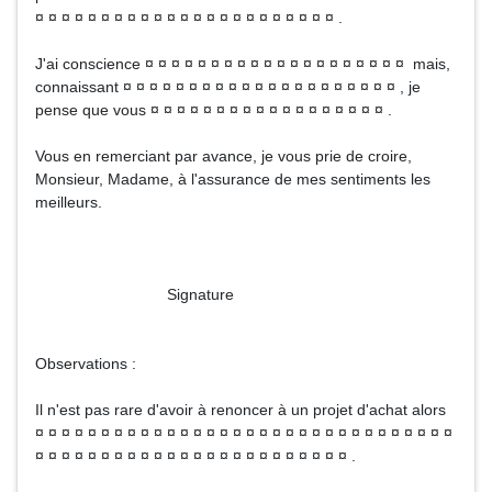
¤ ¤ ¤ ¤ ¤ ¤ ¤ ¤ ¤ ¤ ¤ ¤ ¤ ¤ ¤ ¤ ¤ ¤ ¤ ¤ ¤ ¤ ¤ .
J'ai conscience ¤ ¤ ¤ ¤ ¤ ¤ ¤ ¤ ¤ ¤ ¤ ¤ ¤ ¤ ¤ ¤ ¤ ¤ ¤ ¤ mais,
connaissant ¤ ¤ ¤ ¤ ¤ ¤ ¤ ¤ ¤ ¤ ¤ ¤ ¤ ¤ ¤ ¤ ¤ ¤ ¤ ¤ ¤ , je
pense que vous ¤ ¤ ¤ ¤ ¤ ¤ ¤ ¤ ¤ ¤ ¤ ¤ ¤ ¤ ¤ ¤ ¤ ¤ .
Vous en remerciant par avance, je vous prie de croire,
Monsieur, Madame, à l'assurance de mes sentiments les
meilleurs.
Signature
Observations :
Il n'est pas rare d'avoir à renoncer à un projet d'achat alors
¤ ¤ ¤ ¤ ¤ ¤ ¤ ¤ ¤ ¤ ¤ ¤ ¤ ¤ ¤ ¤ ¤ ¤ ¤ ¤ ¤ ¤ ¤ ¤ ¤ ¤ ¤ ¤ ¤ ¤ ¤ ¤
¤ ¤ ¤ ¤ ¤ ¤ ¤ ¤ ¤ ¤ ¤ ¤ ¤ ¤ ¤ ¤ ¤ ¤ ¤ ¤ ¤ ¤ ¤ ¤ .