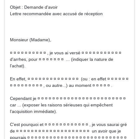
Objet : Demande d'avoir
Lettre recommandée avec accusé de réception
Monsieur (Madame),
¤ ¤ ¤ ¤ ¤ ¤ ¤ ¤ ¤ ¤ , je vous ai versé ¤ ¤ ¤ ¤ ¤ ¤ ¤ ¤ ¤ ¤ ¤
d'arrhes, pour ¤ ¤ ¤ ¤ ¤ ¤ ¤ ... (indiquer la nature de
l'achat).
En effet, ¤ ¤ ¤ ¤ ¤ ¤ ¤ ¤ ¤ ¤ ¤ ¤ ¤ ¤ (ou : en effet ¤ ¤ ¤ ¤ ¤ ¤
¤ ¤ ¤ ¤ ¤ ¤ ¤ ¤ ¤ , ou autre...) au moment ¤ ¤ ¤ ¤ ¤ .
Cependant je ¤ ¤ ¤ ¤ ¤ ¤ ¤ ¤ ¤ ¤ ¤ ¤ ¤ ¤ ¤ ¤ ¤ ¤ ¤ ¤ ¤ ¤ ¤ ¤
car ... (exposer les raisons sérieuses qui empêchent
l'acquisition immédiate).
C'est pourquoi et ¤ ¤ ¤ ¤ ¤ ¤ ¤ ¤ ¤ ¤ ¤ ¤ , je vous saurai gré
de ¤ ¤ ¤ ¤ ¤ ¤ ¤ ¤ ¤ ¤ ¤ ¤ ¤ ¤ ¤ ¤ ¤ ¤ ¤ ¤ un avoir que je
pourrais ¤ ¤ ¤ ¤ ¤ ¤ ¤ ¤ ¤ ¤ ¤ ¤ ¤ ¤ ¤ ¤ ¤ ¤ ¤ ¤ ¤ ¤ ¤ ¤ ¤ ¤ ¤