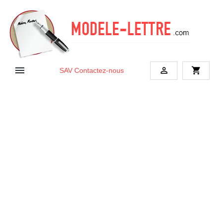


shopping_cart
SAV
Contactez-nous