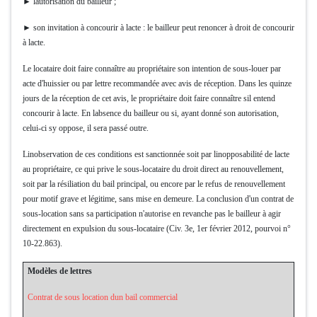
► lautorisation du bailleur ;
► son invitation à concourir à lacte : le bailleur peut renoncer à droit de concourir
à lacte.
Le locataire doit faire connaître au propriétaire son intention de sous-louer par
acte d'huissier ou par lettre recommandée avec avis de réception. Dans les quinze
jours de la réception de cet avis, le propriétaire doit faire connaître sil entend
concourir à lacte. En labsence du bailleur ou si, ayant donné son autorisation,
celui-ci sy oppose, il sera passé outre.
Linobservation de ces conditions est sanctionnée soit par linopposabilité de lacte
au propriétaire, ce qui prive le sous-locataire du droit direct au renouvellement,
soit par la résiliation du bail principal, ou encore par le refus de renouvellement
pour motif grave et légitime, sans mise en demeure. La conclusion d'un contrat de
sous-location sans sa participation n'autorise en revanche pas le bailleur à agir
directement en expulsion du sous-locataire (Civ. 3e, 1er février 2012, pourvoi n°
10-22.863).
Modèles de lettres
Contrat de sous location dun bail commercial