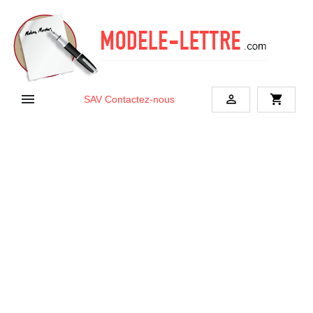


shopping_cart
SAV
Contactez-nous