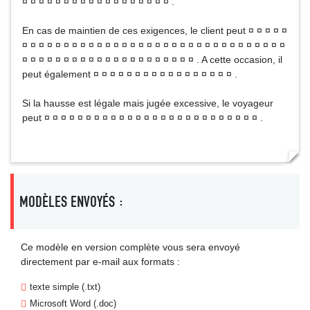
¤ ¤ ¤ ¤ ¤ ¤ ¤ ¤ ¤ ¤ ¤ ¤ ¤ ¤ ¤ ¤ ¤ ¤ .
En cas de maintien de ces exigences, le client peut ¤ ¤ ¤ ¤ ¤
¤ ¤ ¤ ¤ ¤ ¤ ¤ ¤ ¤ ¤ ¤ ¤ ¤ ¤ ¤ ¤ ¤ ¤ ¤ ¤ ¤ ¤ ¤ ¤ ¤ ¤ ¤ ¤ ¤ ¤ ¤ ¤
¤ ¤ ¤ ¤ ¤ ¤ ¤ ¤ ¤ ¤ ¤ ¤ ¤ ¤ ¤ ¤ ¤ ¤ ¤ ¤ ¤ . A cette occasion, il
peut également ¤ ¤ ¤ ¤ ¤ ¤ ¤ ¤ ¤ ¤ ¤ ¤ ¤ ¤ ¤ ¤ ¤ .
Si la hausse est légale mais jugée excessive, le voyageur
peut ¤ ¤ ¤ ¤ ¤ ¤ ¤ ¤ ¤ ¤ ¤ ¤ ¤ ¤ ¤ ¤ ¤ ¤ ¤ ¤ ¤ ¤ ¤ ¤ ¤ ¤ .
MODÈLES ENVOYÉS :
Ce modèle en version complète vous sera envoyé
directement par e-mail aux formats :
texte simple (.txt)
Microsoft Word (.doc)