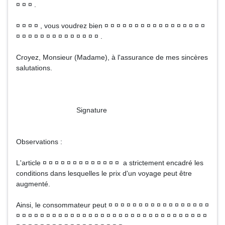
¤ ¤ ¤ .
¤ ¤ ¤ ¤ , vous voudrez bien ¤ ¤ ¤ ¤ ¤ ¤ ¤ ¤ ¤ ¤ ¤ ¤ ¤ ¤ ¤ ¤ ¤
¤ ¤ ¤ ¤ ¤ ¤ ¤ ¤ ¤ ¤ ¤ ¤ ¤ ¤ .
Croyez, Monsieur (Madame), à l'assurance de mes sincères
salutations.
Signature
Observations :
L'article ¤ ¤ ¤ ¤ ¤ ¤ ¤ ¤ ¤ ¤ ¤ ¤ ¤ a strictement encadré les
conditions dans lesquelles le prix d'un voyage peut être
augmenté.
Ainsi, le consommateur peut ¤ ¤ ¤ ¤ ¤ ¤ ¤ ¤ ¤ ¤ ¤ ¤ ¤ ¤ ¤ ¤ ¤
¤ ¤ ¤ ¤ ¤ ¤ ¤ ¤ ¤ ¤ ¤ ¤ ¤ ¤ ¤ ¤ ¤ ¤ ¤ ¤ ¤ ¤ ¤ ¤ ¤ ¤ ¤ ¤ ¤ ¤ ¤ ¤