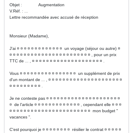
Objet : Augmentation
V.Réf. : ...
Lettre recommandée avec accusé de réception
Monsieur (Madame),
J'ai ¤ ¤ ¤ ¤ ¤ ¤ ¤ ¤ ¤ ¤ ¤ ¤ ¤ un voyage (séjour ou autre) ¤
¤ ¤ ¤ ¤ ¤ ¤ ¤ ¤ ¤ ¤ ¤ ¤ ¤ ¤ ¤ ¤ ¤ ¤ ¤ ¤ ¤ ¤ ¤ , pour un prix
TTC de ... , ¤ ¤ ¤ ¤ ¤ ¤ ¤ ¤ ¤ ¤ ¤ ¤ ¤ ¤ ¤ ¤ ¤ ¤ ¤ ¤ .
Vous ¤ ¤ ¤ ¤ ¤ ¤ ¤ ¤ ¤ ¤ ¤ ¤ ¤ ¤ ¤ ¤ un supplément de prix
d'un montant de ... , ¤ ¤ ¤ ¤ ¤ ¤ ¤ ¤ ¤ ¤ ¤ ¤ ¤ ¤ ¤ ¤ ¤ ¤ ¤ ¤ ¤
¤ ¤ ¤ ¤ ¤ ¤ ¤ ¤ ¤ .
Je ne conteste pas ¤ ¤ ¤ ¤ ¤ ¤ ¤ ¤ ¤ ¤ ¤ ¤ ¤ ¤ ¤ ¤ ¤ ¤ ¤ ¤ ¤
¤ de l'article ¤ ¤ ¤ ¤ ¤ ¤ ¤ ¤ ¤ ¤ ¤ ¤ ¤ , cependant elle ¤ ¤ ¤
¤ ¤ ¤ ¤ ¤ ¤ ¤ ¤ ¤ ¤ ¤ ¤ ¤ ¤ ¤ ¤ ¤ ¤ ¤ ¤ ¤ ¤ ¤ mon budget "
vacances ".
C'est pourquoi je ¤ ¤ ¤ ¤ ¤ ¤ ¤ ¤ résilier le contrat ¤ ¤ ¤ ¤ ¤