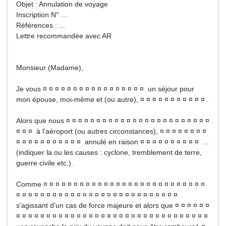
Objet : Annulation de voyage
Inscription N° ...
Références : ...
Lettre recommandée avec AR
Monsieur (Madame),
Je vous ¤ ¤ ¤ ¤ ¤ ¤ ¤ ¤ ¤ ¤ ¤ ¤ ¤ ¤ ¤ ¤ ¤ un séjour pour
mon épouse, moi-même et (ou autre), ¤ ¤ ¤ ¤ ¤ ¤ ¤ ¤ ¤ ¤ ¤ .
Alors que nous ¤ ¤ ¤ ¤ ¤ ¤ ¤ ¤ ¤ ¤ ¤ ¤ ¤ ¤ ¤ ¤ ¤ ¤ ¤ ¤ ¤ ¤ ¤ ¤
¤ ¤ ¤ à l'aéroport (ou autres circonstances), ¤ ¤ ¤ ¤ ¤ ¤ ¤ ¤
¤ ¤ ¤ ¤ ¤ ¤ ¤ ¤ ¤ ¤ ¤ annulé en raison ¤ ¤ ¤ ¤ ¤ ¤ ¤ ¤ ¤ ¤ ...
(indiquer la ou les causes : cyclone, tremblement de terre,
guerre civile etc.).
Comme ¤ ¤ ¤ ¤ ¤ ¤ ¤ ¤ ¤ ¤ ¤ ¤ ¤ ¤ ¤ ¤ ¤ ¤ ¤ ¤ ¤ ¤ ¤ ¤ ¤ ¤ ¤
¤ ¤ ¤ ¤ ¤ ¤ ¤ ¤ ¤ ¤ ¤ ¤ ¤ ¤ ¤ ¤ ¤ ¤ ¤ ¤ ¤ ¤ ¤ ¤ ¤ ¤ ¤
s'agissant d'un cas de force majeure et alors que ¤ ¤ ¤ ¤ ¤ ¤
¤ ¤ ¤ ¤ ¤ ¤ ¤ ¤ ¤ ¤ ¤ ¤ ¤ ¤ ¤ ¤ ¤ ¤ ¤ ¤ ¤ ¤ ¤ ¤ ¤ ¤ ¤ ¤ ¤ ¤ ¤ ¤