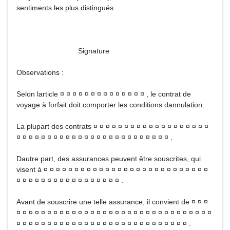
sentiments les plus distingués.
Signature
Observations :
Selon larticle ¤ ¤ ¤ ¤ ¤ ¤ ¤ ¤ ¤ ¤ ¤ ¤ ¤ ¤ , le contrat de
voyage à forfait doit comporter les conditions dannulation.
La plupart des contrats ¤ ¤ ¤ ¤ ¤ ¤ ¤ ¤ ¤ ¤ ¤ ¤ ¤ ¤ ¤ ¤ ¤ ¤ ¤
¤ ¤ ¤ ¤ ¤ ¤ ¤ ¤ ¤ ¤ ¤ ¤ ¤ ¤ ¤ ¤ ¤ ¤ ¤ ¤ ¤ ¤ ¤ ¤ ¤ .
Dautre part, des assurances peuvent être souscrites, qui
visent à ¤ ¤ ¤ ¤ ¤ ¤ ¤ ¤ ¤ ¤ ¤ ¤ ¤ ¤ ¤ ¤ ¤ ¤ ¤ ¤ ¤ ¤ ¤ ¤ ¤ ¤ ¤
¤ ¤ ¤ ¤ ¤ ¤ ¤ ¤ ¤ ¤ ¤ ¤ ¤ ¤ ¤ ¤ ¤ .
Avant de souscrire une telle assurance, il convient de ¤ ¤ ¤
¤ ¤ ¤ ¤ ¤ ¤ ¤ ¤ ¤ ¤ ¤ ¤ ¤ ¤ ¤ ¤ ¤ ¤ ¤ ¤ ¤ ¤ ¤ ¤ ¤ ¤ ¤ ¤ ¤ ¤ ¤ ¤
¤ ¤ ¤ ¤ ¤ ¤ ¤ ¤ ¤ ¤ ¤ ¤ ¤ ¤ ¤ ¤ ¤ ¤ ¤ ¤ ¤ ¤ ¤ ¤ ¤ ¤ ¤ ¤ .