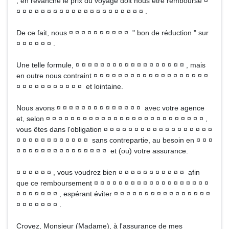
; en revanche le prix du voyage doit nous être remboursé ¤
¤ ¤ ¤ ¤ ¤ ¤ ¤ ¤ ¤ ¤ ¤ ¤ ¤ ¤ ¤ ¤ ¤ ¤ ¤ ¤ ¤ .
De ce fait, nous ¤ ¤ ¤ ¤ ¤ ¤ ¤ ¤ ¤ ¤ " bon de réduction " sur
¤ ¤ ¤ ¤ ¤ ¤ .
Une telle formule, ¤ ¤ ¤ ¤ ¤ ¤ ¤ ¤ ¤ ¤ ¤ ¤ ¤ ¤ ¤ ¤ ¤ ¤ , mais
en outre nous contraint ¤ ¤ ¤ ¤ ¤ ¤ ¤ ¤ ¤ ¤ ¤ ¤ ¤ ¤ ¤ ¤ ¤ ¤ ¤
¤ ¤ ¤ ¤ ¤ ¤ ¤ ¤ ¤ ¤ ¤ et lointaine.
Nous avons ¤ ¤ ¤ ¤ ¤ ¤ ¤ ¤ ¤ ¤ ¤ ¤ ¤ ¤ avec votre agence
et, selon ¤ ¤ ¤ ¤ ¤ ¤ ¤ ¤ ¤ ¤ ¤ ¤ ¤ ¤ ¤ ¤ ¤ ¤ ¤ ¤ ¤ ¤ ¤ ¤ ¤ ¤ ,
vous êtes dans l'obligation ¤ ¤ ¤ ¤ ¤ ¤ ¤ ¤ ¤ ¤ ¤ ¤ ¤ ¤ ¤ ¤ ¤ ¤
¤ ¤ ¤ ¤ ¤ ¤ ¤ ¤ ¤ ¤ ¤ ¤ sans contrepartie, au besoin en ¤ ¤ ¤
¤ ¤ ¤ ¤ ¤ ¤ ¤ ¤ ¤ ¤ ¤ ¤ ¤ ¤ ¤ et (ou) votre assurance.
¤ ¤ ¤ ¤ ¤ ¤ , vous voudrez bien ¤ ¤ ¤ ¤ ¤ ¤ ¤ ¤ ¤ ¤ ¤ afin
que ce remboursement ¤ ¤ ¤ ¤ ¤ ¤ ¤ ¤ ¤ ¤ ¤ ¤ ¤ ¤ ¤ ¤ ¤ ¤ ¤
¤ ¤ ¤ ¤ ¤ ¤ ¤ , espérant éviter ¤ ¤ ¤ ¤ ¤ ¤ ¤ ¤ ¤ ¤ ¤ ¤ ¤ ¤ ¤ ¤
¤ ¤ ¤ ¤ ¤ ¤ ¤ .
Croyez, Monsieur (Madame), à l'assurance de mes