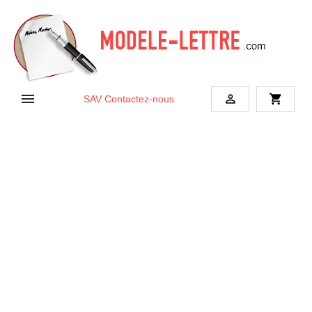


shopping_cart
SAV
Contactez-nous