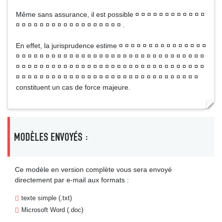
Même sans assurance, il est possible ¤ ¤ ¤ ¤ ¤ ¤ ¤ ¤ ¤ ¤ ¤ ¤
¤ ¤ ¤ ¤ ¤ ¤ ¤ ¤ ¤ ¤ ¤ ¤ ¤ ¤ ¤ ¤ ¤ ¤ .
En effet, la jurisprudence estime ¤ ¤ ¤ ¤ ¤ ¤ ¤ ¤ ¤ ¤ ¤ ¤ ¤ ¤ ¤
¤ ¤ ¤ ¤ ¤ ¤ ¤ ¤ ¤ ¤ ¤ ¤ ¤ ¤ ¤ ¤ ¤ ¤ ¤ ¤ ¤ ¤ ¤ ¤ ¤ ¤ ¤ ¤ ¤ ¤ ¤ ¤
¤ ¤ ¤ ¤ ¤ ¤ ¤ ¤ ¤ ¤ ¤ ¤ ¤ ¤ ¤ ¤ ¤ ¤ ¤ ¤ ¤ ¤ ¤ ¤ ¤ ¤ ¤ ¤ ¤ ¤ ¤ ¤
¤ ¤ ¤ ¤ ¤ ¤ ¤ ¤ ¤ ¤ ¤ ¤ ¤ ¤ ¤ ¤ ¤ ¤ ¤ ¤ ¤ ¤ ¤ ¤ ¤ ¤ ¤ ¤ ¤ ¤ ¤
constituent un cas de force majeure.
MODÈLES ENVOYÉS :
Ce modèle en version complète vous sera envoyé
directement par e-mail aux formats :
texte simple (.txt)
Microsoft Word (.doc)