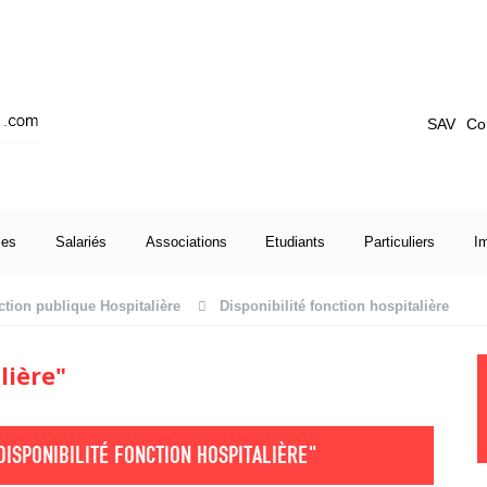
SAV
Co
ses
Salariés
Associations
Etudiants
Particuliers
I
tion publique Hospitalière
Disponibilité fonction hospitalière
lière"
DISPONIBILITÉ FONCTION HOSPITALIÈRE"