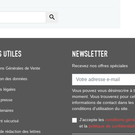

S UTILES
NEWSLETTER
Recevez nos offres spéciales
ons Générales de Vente
ion des données
s légales
Vous pouvez vous désinscrire à t
moment. Vous trouverez pour ce
 presse
informations de contact dans les
conditions d'utilisation du site.
tenaires
J'accepte les
conditions géné
t sécurisé
et la
politique de confidentiali
de rédaction des lettres