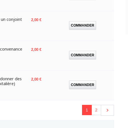
 un conjoint
Prix
2,00 €
COMMANDER
r convenance
Prix
2,00 €
COMMANDER
r donner des
Prix
2,00 €
italière)
COMMANDER
Suivant

1
2