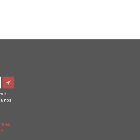
out
la nos
rales
té