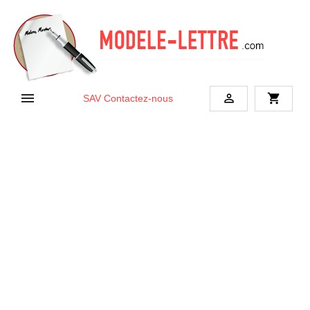


shopping_cart
SAV
Contactez-nous