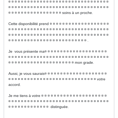
¤ ¤ ¤ ¤ ¤ ¤ ¤ ¤ ¤ ¤ ¤ ¤ ¤ ¤ ¤ ¤ ¤ ¤ ¤ ¤ ¤ ¤ ¤ ¤ ¤ ¤ ¤ ¤ ¤ ¤ ¤ ¤
¤ ¤ ¤ ¤ ¤ ¤ ¤ ¤ ¤ ¤ ¤ ¤ ¤ ¤ ¤ ¤ ¤ ¤ ¤ ¤ ¤ ¤ ¤ ¤ ¤ ¤ ¤ ¤ ¤ ¤ ¤ ¤
¤ ¤ ¤ ¤ ¤ ¤ ¤ ¤ ¤ ¤ ¤ ¤ ¤ ¤ ¤ ¤ ¤ soins à un proche.
Cette disponibilité prend ¤ ¤ ¤ ¤ ¤ ¤ ¤ ¤ ¤ ¤ ¤ ¤ ¤ ¤ ¤ ¤ ¤ ¤ ¤
¤ ¤ ¤ ¤ ¤ ¤ ¤ ¤ ¤ ¤ ¤ ¤ ¤ ¤ ¤ ¤ ¤ ¤ ¤ ¤ ¤ ¤ ¤ ¤ ¤ ¤ ¤ ¤ ¤ ¤ ¤ ¤
¤ ¤ ¤ ¤ ¤ ¤ ¤ ¤ ¤ ¤ ¤ ¤ ¤ ¤ ¤ ¤ ¤ ¤ ¤ ¤ ¤ ¤ ¤ ¤ ¤ ¤ ¤ ¤ ¤ ¤ ¤ ¤
¤ ¤ ¤ ¤ ¤ ¤ ¤ ¤ ¤ ¤ ¤ ¤ ¤ ¤ ¤ ¤ ¤ ¤ ¤ ¤ ¤ ¤ ¤ ¤ ¤ .
Je vous présente ma¤ ¤ ¤ ¤ ¤ ¤ ¤ ¤ ¤ ¤ ¤ ¤ ¤ ¤ ¤ ¤ ¤ ¤ ¤ ¤
¤ ¤ ¤ ¤ ¤ ¤ ¤ ¤ ¤ ¤ ¤ ¤ ¤ ¤ ¤ ¤ ¤ ¤ ¤ ¤ ¤ ¤ ¤ ¤ ¤ ¤ ¤ ¤ ¤ ¤ ¤ ¤
¤ ¤ ¤ ¤ ¤ ¤ ¤ ¤ ¤ ¤ ¤ ¤ ¤ ¤ ¤ ¤ ¤ ¤ ¤ ¤ ¤ mon grade.
Aussi, je vous saurais¤ ¤ ¤ ¤ ¤ ¤ ¤ ¤ ¤ ¤ ¤ ¤ ¤ ¤ ¤ ¤ ¤ ¤ ¤ ¤
¤ ¤ ¤ ¤ ¤ ¤ ¤ ¤ ¤ ¤ ¤ ¤ ¤ ¤ ¤ ¤ ¤ ¤ ¤ ¤ ¤ ¤ ¤ ¤ ¤ ¤ ¤ ¤ votre
accord.
Je me tiens à votre ¤ ¤ ¤ ¤ ¤ ¤ ¤ ¤ ¤ ¤ ¤ ¤ ¤ ¤ ¤ ¤ ¤ ¤ ¤ ¤ ¤
¤ ¤ ¤ ¤ ¤ ¤ ¤ ¤ ¤ ¤ ¤ ¤ ¤ ¤ ¤ ¤ ¤ ¤ ¤ ¤ ¤ ¤ ¤ ¤ ¤ ¤ ¤ ¤ ¤ ¤ ¤ ¤
¤ ¤ ¤ ¤ ¤ ¤ ¤ ¤ ¤ ¤ ¤ ¤ ¤ distinguée.