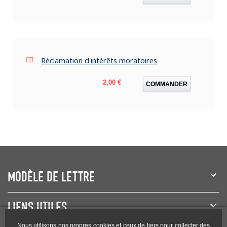
Réclamation d'intérêts moratoires
Prix
2,00 €
COMMANDER
MODÈLE DE LETTRE
LIENS UTILES
Nous utilisons nos propres cookies et ceux de tiers pour collecter des