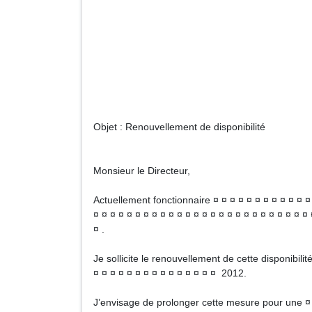
Direction des Re
ou service de gest
du pers
Adre
Code posta
Objet : Renouvellement de disponibilité
Monsieur le Directeur,
Actuellement fonctionnaire ¤ ¤ ¤ ¤ ¤ ¤ ¤ ¤ ¤ ¤ ¤ ¤ 
¤ ¤ ¤ ¤ ¤ ¤ ¤ ¤ ¤ ¤ ¤ ¤ ¤ ¤ ¤ ¤ ¤ ¤ ¤ ¤ ¤ ¤ ¤ ¤ ¤ ¤ 
¤ .
Je sollicite le renouvellement de cette disponibilit
¤ ¤ ¤ ¤ ¤ ¤ ¤ ¤ ¤ ¤ ¤ ¤ ¤ ¤ ¤ 2012.
J’envisage de prolonger cette mesure pour une ¤ ¤ 