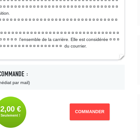
¤ ¤ ¤ ¤ ¤ ¤ ¤ ¤ ¤ ¤ ¤ ¤ ¤ ¤ ¤ ¤ ¤ ¤ ¤ ¤ ¤ ¤ ¤ ¤ ¤ ¤ ¤ ¤ ¤ ¤ ¤ ¤
¤ ¤ ¤ ¤ ¤ ¤ ¤ ¤ ¤ ¤ ¤ ¤ ¤ ¤ ¤ ¤ ¤ ¤ ¤ ¤ ¤ ¤ ¤ ¤ ¤ ¤ ¤ ¤ ¤ ¤ ¤ ¤
ition.
¤ ¤ ¤ ¤ ¤ ¤ ¤ ¤ ¤ ¤ ¤ ¤ ¤ ¤ ¤ ¤ ¤ ¤ ¤ ¤ ¤ ¤ ¤ ¤ ¤ ¤ ¤ ¤ ¤ ¤ ¤ ¤
¤ ¤ ¤ ¤ ¤ ¤ ¤ ¤ ¤ ¤ ¤ ¤ ¤ ¤ ¤ ¤ ¤ ¤ ¤ ¤ ¤ ¤ ¤ ¤ ¤ ¤ ¤ ¤ ¤ ¤ ¤ ¤
 ¤ ¤ ¤ ¤ ¤ l'ensemble de la carrière. Elle est considérée ¤ ¤ ¤
 ¤ ¤ ¤ ¤ ¤ ¤ ¤ ¤ ¤ ¤ ¤ ¤ ¤ ¤ ¤ ¤ ¤ du courrier.
COMMANDE :
édiat par mail)
2,00 €
COMMANDER
Seulement !