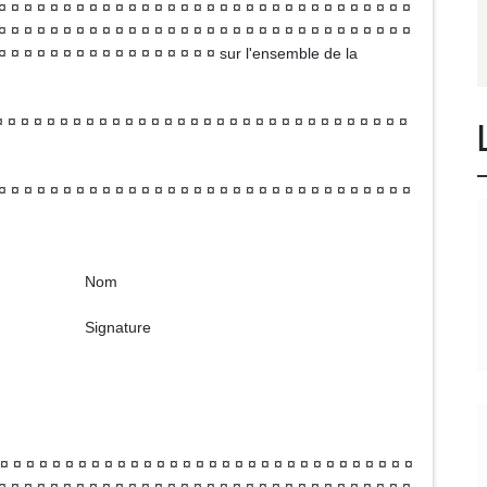
¤ ¤ ¤ ¤ ¤ ¤ ¤ ¤ ¤ ¤ ¤ ¤ ¤ ¤ ¤ ¤ ¤ ¤ ¤ ¤ ¤ ¤ ¤ ¤ ¤ ¤ ¤ ¤ ¤ ¤ ¤ ¤
¤ ¤ ¤ ¤ ¤ ¤ ¤ ¤ ¤ ¤ ¤ ¤ ¤ ¤ ¤ ¤ ¤ ¤ ¤ ¤ ¤ ¤ ¤ ¤ ¤ ¤ ¤ ¤ ¤ ¤ ¤ ¤
 ¤ ¤ ¤ ¤ ¤ ¤ ¤ ¤ ¤ ¤ ¤ ¤ ¤ ¤ ¤ ¤ ¤ sur l'ensemble de la
¤ ¤ ¤ ¤ ¤ ¤ ¤ ¤ ¤ ¤ ¤ ¤ ¤ ¤ ¤ ¤ ¤ ¤ ¤ ¤ ¤ ¤ ¤ ¤ ¤ ¤ ¤ ¤ ¤ ¤ ¤ ¤
¤ ¤ ¤ ¤ ¤ ¤ ¤ ¤ ¤ ¤ ¤ ¤ ¤ ¤ ¤ ¤ ¤ ¤ ¤ ¤ ¤ ¤ ¤ ¤ ¤ ¤ ¤ ¤ ¤ ¤ ¤ ¤
m
ure
¤ ¤ ¤ ¤ ¤ ¤ ¤ ¤ ¤ ¤ ¤ ¤ ¤ ¤ ¤ ¤ ¤ ¤ ¤ ¤ ¤ ¤ ¤ ¤ ¤ ¤ ¤ ¤ ¤ ¤ ¤ ¤