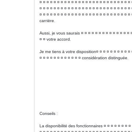
¤ ¤ ¤ ¤ ¤ ¤ ¤ ¤ ¤ ¤ ¤ ¤ ¤ ¤ ¤ ¤ ¤ ¤ ¤ ¤ ¤ ¤ ¤ ¤ ¤ ¤ 
¤ ¤ ¤ ¤ ¤ ¤ ¤ ¤ ¤ ¤ ¤ ¤ ¤ ¤ ¤ ¤ ¤ ¤ ¤ ¤ ¤ ¤ ¤ ¤ ¤ ¤ 
¤ ¤ ¤ ¤ ¤ ¤ ¤ ¤ ¤ ¤ ¤ ¤ ¤ ¤ ¤ ¤ ¤ ¤ ¤ ¤ ¤ ¤ ¤ ¤ ¤ ¤
carrière.
Aussi, je vous saurais ¤ ¤ ¤ ¤ ¤ ¤ ¤ ¤ ¤ ¤ ¤ ¤ ¤ ¤ 
¤ ¤ votre accord.
Je me tiens à votre disposition¤ ¤ ¤ ¤ ¤ ¤ ¤ ¤ ¤ ¤ 
¤ ¤ ¤ ¤ ¤ ¤ ¤ ¤ ¤ ¤ ¤ ¤ considération distinguée.
No
Signat
Conseils :
La disponibilité des fonctionnaires ¤ ¤ ¤ ¤ ¤ ¤ ¤ ¤ 