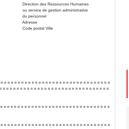
ssources Humaines
ion administrative
onnel
sse
l Ville
¤ ¤ ¤ ¤ ¤ ¤ ¤ ¤ ¤ ¤ ¤ ¤ ¤ ¤ ¤ ¤ ¤ ¤ ¤ ¤ ¤ ¤ ¤ ¤ ¤ ¤ ¤ ¤ ¤ ¤ ¤ ¤
¤ ¤ ¤ ¤ ¤ ¤ ¤ ¤ ¤ ¤ ¤ ¤ ¤ ¤ ¤ ¤ ¤ ¤ ¤ ¤ ¤ ¤ ¤ ¤ ¤ ¤ ¤ ¤ ¤ ¤ ¤ ¤
é¤ ¤ ¤ ¤ ¤ ¤ ¤ ¤ ¤ ¤ ¤ ¤ ¤ ¤ ¤ ¤ ¤ ¤ ¤ ¤ ¤ ¤ ¤ ¤ ¤ ¤ ¤ ¤ ¤ ¤ ¤ ¤
¤ ¤ ¤ ¤ ¤ ¤ ¤ ¤ ¤ ¤ ¤ ¤ ¤ ¤ ¤ ¤ ¤ ¤ ¤ ¤ ¤ ¤ ¤ ¤ ¤ ¤ ¤ ¤ ¤ ¤ ¤