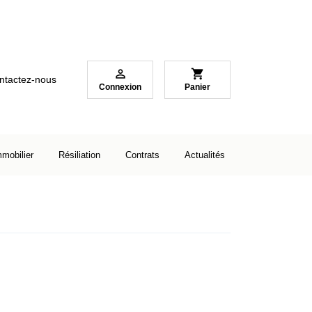

shopping_cart
ntactez-nous
Connexion
Panier
mmobilier
Résiliation
Contrats
Actualités