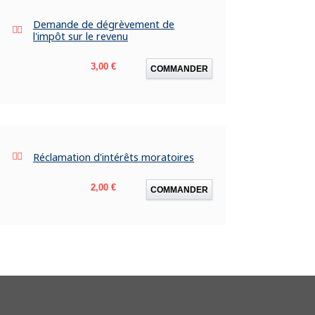
Demande de dégrèvement de
l'impôt sur le revenu
Prix
3,00 €
COMMANDER
Réclamation d'intérêts moratoires
Prix
2,00 €
COMMANDER