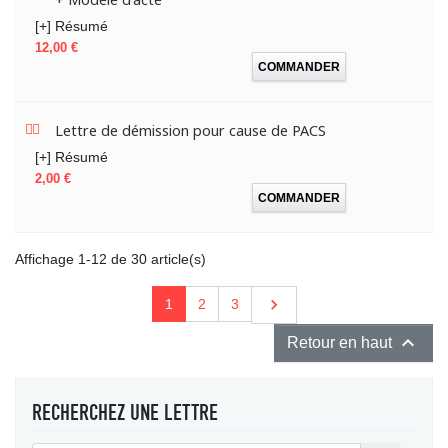
[+] Résumé
Prix
12,00 €
COMMANDER
Lettre de démission pour cause de PACS
[+] Résumé
Prix
2,00 €
COMMANDER
Affichage 1-12 de 30 article(s)
Suivant

1
2
3

Retour en haut
RECHERCHEZ UNE LETTRE