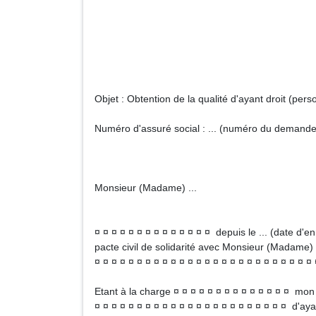
CPAM de ..
... (Adresse
Objet : Obtention de la qualité d'ayant droit (per
Numéro d'assuré social : ... (numéro du demandeu
Monsieur (Madame) ...
¤ ¤ ¤ ¤ ¤ ¤ ¤ ¤ ¤ ¤ ¤ ¤ ¤ ¤ depuis le ... (date d'e
pacte civil de solidarité avec Monsieur (Madame) .
¤ ¤ ¤ ¤ ¤ ¤ ¤ ¤ ¤ ¤ ¤ ¤ ¤ ¤ ¤ ¤ ¤ ¤ ¤ ¤ ¤ ¤ ¤ ¤ ¤ ¤
Etant à la charge ¤ ¤ ¤ ¤ ¤ ¤ ¤ ¤ ¤ ¤ ¤ ¤ ¤ ¤ mon (
¤ ¤ ¤ ¤ ¤ ¤ ¤ ¤ ¤ ¤ ¤ ¤ ¤ ¤ ¤ ¤ ¤ ¤ ¤ ¤ ¤ ¤ ¤ d'ayan