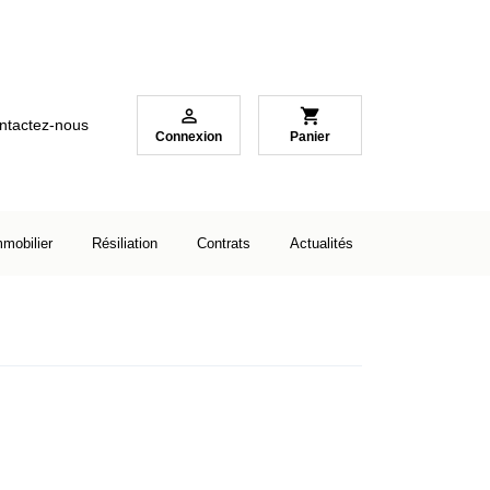

shopping_cart
ntactez-nous
Connexion
Panier
mmobilier
Résiliation
Contrats
Actualités