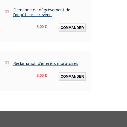
Demande de dégrèvement de
l'impôt sur le revenu
Prix
3,00 €
COMMANDER
Réclamation d'intérêts moratoires
Prix
2,00 €
COMMANDER