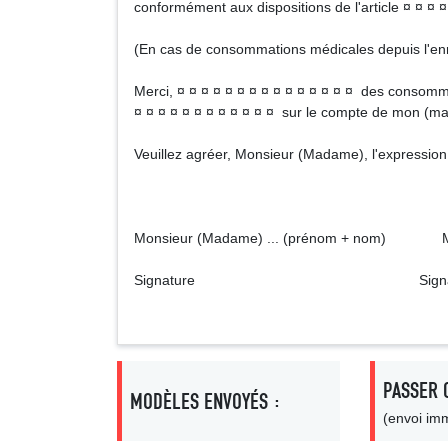
conformément aux dispositions de l'article ¤ ¤ ¤ 
(En cas de consommations médicales depuis l'enr
Merci, ¤ ¤ ¤ ¤ ¤ ¤ ¤ ¤ ¤ ¤ ¤ ¤ ¤ ¤ ¤ des consomma
¤ ¤ ¤ ¤ ¤ ¤ ¤ ¤ ¤ ¤ ¤ ¤ sur le compte de mon (ma)
Veuillez agréer, Monsieur (Madame), l'expression
Monsieur (Madame) ... (prénom + nom) Mon
Signature Signatu
PASSER 
MODÈLES ENVOYÉS :
(envoi imm