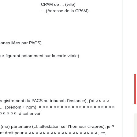
. (ville)
 de la CPAM)
sonnes liées par PACS).
r figurant notamment sur la carte vitale)
nregistrement du PACS au tribunal d'instance), j'ai ¤ ¤ ¤ ¤
.. (prénom + nom), ¤ ¤ ¤ ¤ ¤ ¤ ¤ ¤ ¤ ¤ ¤ ¤ ¤ ¤ ¤ ¤ ¤ ¤ ¤ ¤ ¤
 ¤ ¤ ¤ ¤ ¤ à cet envoi.
ma) partenaire (cf. attestation sur l'honneur ci-après), je ¤
t droit pour ¤ ¤ ¤ ¤ ¤ ¤ ¤ ¤ ¤ ¤ ¤ ¤ ¤ ¤ ¤ ¤ ¤ ¤ ¤ ¤ , ce,