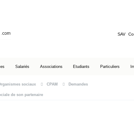
SAV
Co
ses
Salariés
Associations
Etudiants
Particuliers
I
Organismes sociaux
CPAM
Demandes
ociale de son partenaire