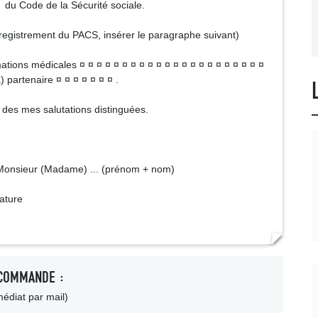
¤ du Code de la Sécurité sociale.
egistrement du PACS, insérer le paragraphe suivant)
tions médicales ¤ ¤ ¤ ¤ ¤ ¤ ¤ ¤ ¤ ¤ ¤ ¤ ¤ ¤ ¤ ¤ ¤ ¤ ¤ ¤ ¤ ¤
 partenaire ¤ ¤ ¤ ¤ ¤ ¤ ¤ .
 des mes salutations distinguées.
sieur (Madame) ... (prénom + nom)
re
COMMANDE :
édiat par mail)