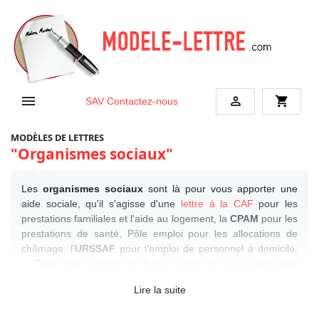


shopping_cart
SAV
Contactez-nous
MODÈLES DE LETTRES
"Organismes sociaux"
Les
organismes sociaux
sont là pour vous apporter une
aide sociale, qu'il s'agisse d'une
lettre à la CAF
pour les
prestations familiales et l'aide au logement, la
CPAM
pour les
prestations de santé, Pôle emploi pour les allocations de
chômage, l'
URSSAF
pour l'emploi de personnel à domicile,
... Tous nos
modèles de lettres santé et social
vont vous
aider dans vos démarches auprès de ces organismes.
Lire la suite