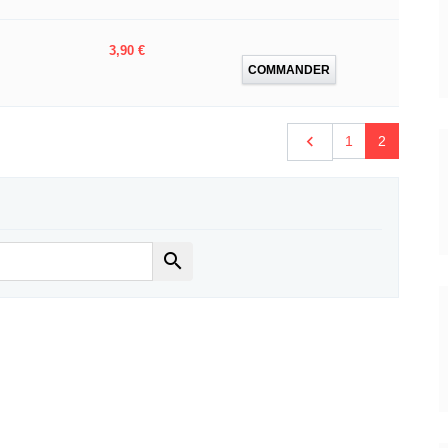
Prix
3,90 €
COMMANDER
Précédent

1
2
