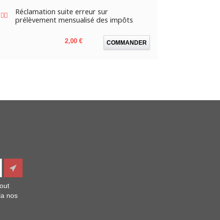
Réclamation suite erreur sur
prélèvement mensualisé des impôts
Prix
2,00 €
COMMANDER
out
la nos