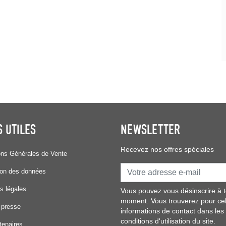
S UTILES
NEWSLETTER
Recevez nos offres spéciales
ons Générales de Vente
ion des données
s légales
Vous pouvez vous désinscrire à t
moment. Vous trouverez pour ce
 presse
informations de contact dans les
conditions d'utilisation du site.
tenaires