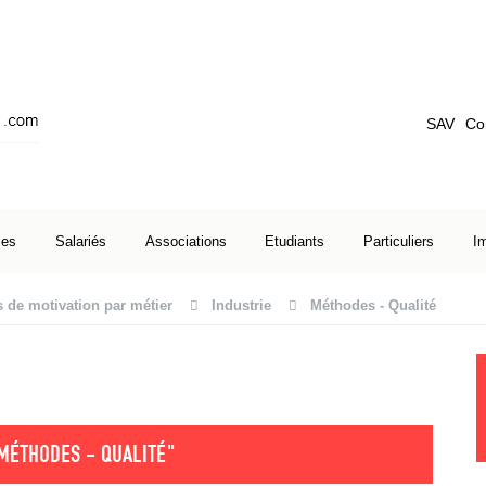
SAV
Co
ses
Salariés
Associations
Etudiants
Particuliers
I
s de motivation par métier
Industrie
Méthodes - Qualité
MÉTHODES - QUALITÉ"