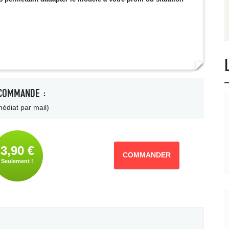
COMMANDE :
édiat par mail)
3,90 €
COMMANDER
Seulement !