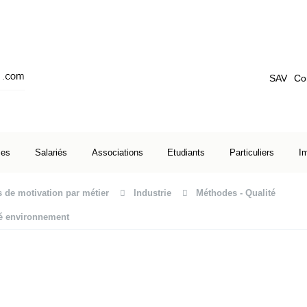
SAV
Co
ses
Salariés
Associations
Etudiants
Particuliers
I
s de motivation par métier
Industrie
Méthodes - Qualité
té environnement