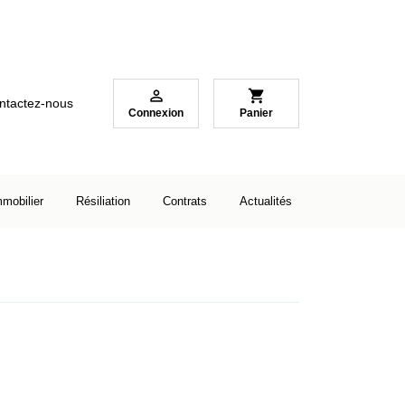

shopping_cart
ntactez-nous
Connexion
Panier
mmobilier
Résiliation
Contrats
Actualités