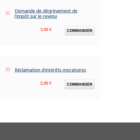
Demande de dégrèvement de
l'impôt sur le revenu
Prix
3,00 €
COMMANDER
Réclamation d'intérêts moratoires
Prix
2,00 €
COMMANDER