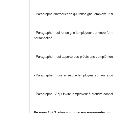
- Paragraphe dintroduction qui renseigne lemployeur sur
- Paragraphe I qui renseigne lemployeur sur votre for
personnalisé
- Paragraphe II qui apporte des précisions compléme
- Paragraphe III qui renseigne lemployeur sur vos atou
- Paragraphe IV qui invite lemployeur à prendre conna
En page 2 et 3
, cinq variantes par paragraphe, vou