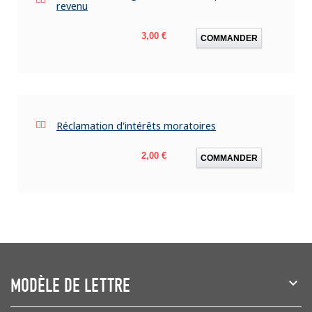
revenu
Prix
3,00 €
COMMANDER
Réclamation d'intérêts moratoires
Prix
2,00 €
COMMANDER
MODÈLE DE LETTRE