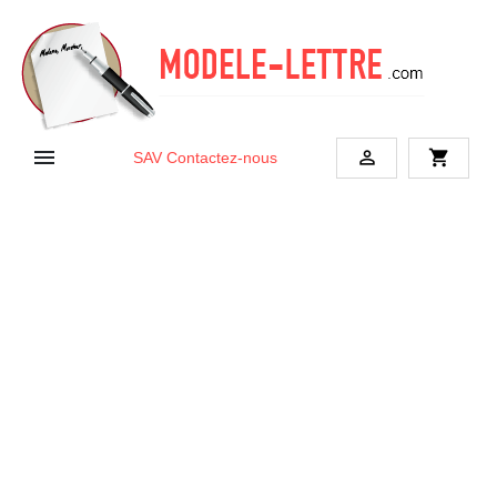


shopping_cart
SAV
Contactez-nous