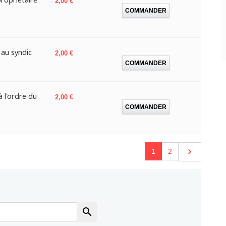
2,00 €
COMMANDER
 au syndic
Prix
2,00 €
COMMANDER
 l'ordre du
Prix
2,00 €
COMMANDER
Suivant

1
2
