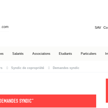
SAV
Co
ses
Salariés
Associations
Etudiants
Particuliers
I
rs
Syndic de copropriété
Demandes syndic
DEMANDES SYNDIC"