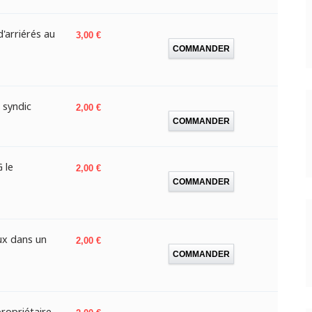
'arriérés au
Prix
3,00 €
COMMANDER
 syndic
Prix
2,00 €
COMMANDER
 le
Prix
2,00 €
COMMANDER
ux dans un
Prix
2,00 €
COMMANDER
ropriétaire
Prix