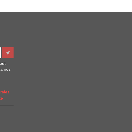
out
la nos
rales
té