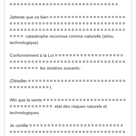
¤ ¤ ¤ ¤ ¤ ¤ ¤ ¤ ¤ ¤ ¤ ¤ ¤ ¤ ¤ ¤ ¤ ¤ ¤ ¤ ¤ ¤ ¤ ¤ ¤ ¤ ¤ ¤ ¤ ¤ .
Jatteste que ce bien ¤ ¤ ¤ ¤ ¤ ¤ ¤ ¤ ¤ ¤ ¤ ¤ ¤ ¤ ¤ ¤ ¤ ¤ ¤ ¤ ¤
¤ ¤ ¤ ¤ ¤ ¤ ¤ ¤ ¤ ¤ ¤ ¤ ¤ ¤ ¤ ¤ ¤ ¤ ¤ ¤ ¤ ¤ ¤ ¤ ¤ ¤ ¤ ¤ ¤ ¤ ¤ ¤
¤ ¤ ¤ ¤ ¤ ¤ ¤ ¤ ¤ ¤ ¤ ¤ ¤ ¤ ¤ ¤ ¤ ¤ ¤ ¤ ¤ ¤ ¤ ¤ ¤ ¤ ¤ ¤ ¤ ¤ ¤ ¤
¤ ¤ ¤ ¤ catastrophe reconnue comme naturelle (et/ou
technologique).
Conformément à la Loi ¤ ¤ ¤ ¤ ¤ ¤ ¤ ¤ ¤ ¤ ¤ ¤ ¤ ¤ ¤ ¤ ¤ ¤ ¤
¤ ¤ ¤ ¤ ¤ ¤ ¤ ¤ ¤ ¤ ¤ ¤ ¤ ¤ ¤ ¤ ¤ ¤ ¤ ¤ ¤ ¤ ¤ ¤ ¤ ¤ ¤ ¤ ¤ ¤ ¤ ¤
¤ ¤ ¤ ¤ ¤ ¤ ¤ ¤ les sinistres suivants :
(Détailler ¤ ¤ ¤ ¤ ¤ ¤ ¤ ¤ ¤ ¤ ¤ ¤ ¤ ¤ ¤ ¤ ¤ ¤ ¤ ¤ ¤ ¤ ¤ ¤ ¤ ¤ ¤
¤ ¤ ¤ ¤ ¤ ¤ ¤ ¤ ¤ ¤ ¤ ).
Afin que la vente ¤ ¤ ¤ ¤ ¤ ¤ ¤ ¤ ¤ ¤ ¤ ¤ ¤ ¤ ¤ ¤ ¤ ¤ ¤ ¤ ¤ ¤ ¤
¤ ¤ ¤ ¤ ¤ ¤ ¤ ¤ ¤ ¤ ¤ ¤ état des risques naturels et
technologiques.
Je certifie ¤ ¤ ¤ ¤ ¤ ¤ ¤ ¤ ¤ ¤ ¤ ¤ ¤ ¤ ¤ ¤ ¤ ¤ ¤ ¤ ¤ ¤ ¤ ¤ ¤ ¤
¤ ¤ ¤ ¤ ¤ ¤ ¤ ¤ ¤ ¤ ¤ ¤ ¤ ¤ ¤ ¤ ¤ ¤ ¤ ¤ ¤ ¤ ¤ ¤ ¤ ¤ ¤ ¤ ¤ ¤ ¤ ¤