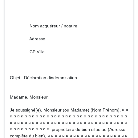
Nom acquéreur / notaire
Adresse
CP Ville
Objet : Déclaration dindemnisation
Madame, Monsieur,
Je soussigné(e), Monsieur (ou Madame) (Nom Prénom), ¤ ¤
¤ ¤ ¤ ¤ ¤ ¤ ¤ ¤ ¤ ¤ ¤ ¤ ¤ ¤ ¤ ¤ ¤ ¤ ¤ ¤ ¤ ¤ ¤ ¤ ¤ ¤ ¤ ¤ ¤ ¤ ¤ ¤
¤ ¤ ¤ ¤ ¤ ¤ ¤ ¤ ¤ ¤ ¤ ¤ ¤ ¤ ¤ ¤ ¤ ¤ ¤ ¤ ¤ ¤ ¤ ¤ ¤ ¤ ¤ ¤ ¤ ¤ ¤ ¤
¤ ¤ ¤ ¤ ¤ ¤ ¤ ¤ ¤ ¤ ¤ propriétaire du bien situé au (Adresse
complète du bien), ¤ ¤ ¤ ¤ ¤ ¤ ¤ ¤ ¤ ¤ ¤ ¤ ¤ ¤ ¤ ¤ ¤ ¤ ¤ ¤ ¤ ¤