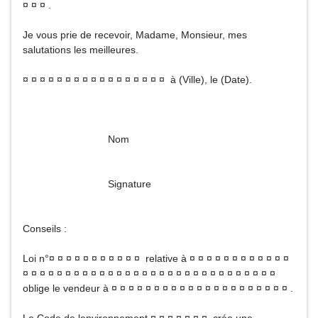
¤ ¤ ¤ .
Je vous prie de recevoir, Madame, Monsieur, mes
salutations les meilleures.
¤ ¤ ¤ ¤ ¤ ¤ ¤ ¤ ¤ ¤ ¤ ¤ ¤ ¤ ¤ ¤ ¤ à (Ville), le (Date).
Nom
Signature
Conseils :
Loi n°¤ ¤ ¤ ¤ ¤ ¤ ¤ ¤ ¤ ¤ ¤ relative à ¤ ¤ ¤ ¤ ¤ ¤ ¤ ¤ ¤ ¤ ¤ ¤
¤ ¤ ¤ ¤ ¤ ¤ ¤ ¤ ¤ ¤ ¤ ¤ ¤ ¤ ¤ ¤ ¤ ¤ ¤ ¤ ¤ ¤ ¤ ¤ ¤ ¤ ¤ ¤ ¤ ¤
oblige le vendeur à ¤ ¤ ¤ ¤ ¤ ¤ ¤ ¤ ¤ ¤ ¤ ¤ ¤ ¤ ¤ ¤ ¤ ¤ ¤ ¤ ¤ .