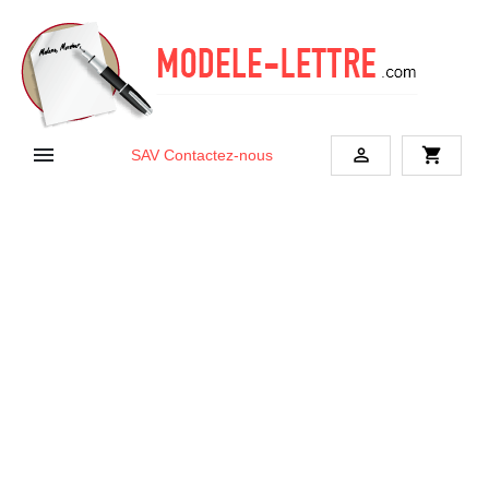


shopping_cart
SAV
Contactez-nous