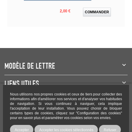
Prix
2,00 €
COMMANDER
MODÈLE DE LETTRE
LIENS UTILES
Nous utilisons nos propres cookies et ceux de tiers pour collecter des
NEWSLETTER
informations afin d'améliorer nos services et d'analyser vos habitudes
de navigation. Si vous continuez à naviguer, cela implique
l'acceptation de leur installation. Vous pouvez choisir de bloquer
certains types de cookies, cliquez sur "Configuration des cookies"
pour en savoir plus et paramétrer vos cookies selon vos envies.
Rejoignez-nous sur les réseaux !
Accepter
Accepter les cookies sélectionnés
Refuser