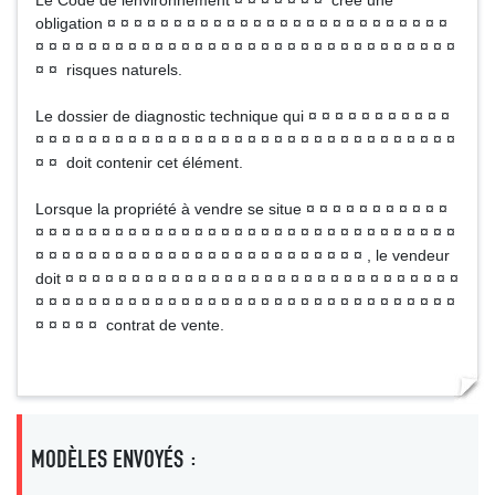
Le Code de lenvironnement ¤ ¤ ¤ ¤ ¤ ¤ ¤ crée une
obligation ¤ ¤ ¤ ¤ ¤ ¤ ¤ ¤ ¤ ¤ ¤ ¤ ¤ ¤ ¤ ¤ ¤ ¤ ¤ ¤ ¤ ¤ ¤ ¤ ¤ ¤
¤ ¤ ¤ ¤ ¤ ¤ ¤ ¤ ¤ ¤ ¤ ¤ ¤ ¤ ¤ ¤ ¤ ¤ ¤ ¤ ¤ ¤ ¤ ¤ ¤ ¤ ¤ ¤ ¤ ¤ ¤ ¤
¤ ¤ risques naturels.
Le dossier de diagnostic technique qui ¤ ¤ ¤ ¤ ¤ ¤ ¤ ¤ ¤ ¤ ¤
¤ ¤ ¤ ¤ ¤ ¤ ¤ ¤ ¤ ¤ ¤ ¤ ¤ ¤ ¤ ¤ ¤ ¤ ¤ ¤ ¤ ¤ ¤ ¤ ¤ ¤ ¤ ¤ ¤ ¤ ¤ ¤
¤ ¤ doit contenir cet élément.
Lorsque la propriété à vendre se situe ¤ ¤ ¤ ¤ ¤ ¤ ¤ ¤ ¤ ¤ ¤
¤ ¤ ¤ ¤ ¤ ¤ ¤ ¤ ¤ ¤ ¤ ¤ ¤ ¤ ¤ ¤ ¤ ¤ ¤ ¤ ¤ ¤ ¤ ¤ ¤ ¤ ¤ ¤ ¤ ¤ ¤ ¤
¤ ¤ ¤ ¤ ¤ ¤ ¤ ¤ ¤ ¤ ¤ ¤ ¤ ¤ ¤ ¤ ¤ ¤ ¤ ¤ ¤ ¤ ¤ ¤ ¤ , le vendeur
doit ¤ ¤ ¤ ¤ ¤ ¤ ¤ ¤ ¤ ¤ ¤ ¤ ¤ ¤ ¤ ¤ ¤ ¤ ¤ ¤ ¤ ¤ ¤ ¤ ¤ ¤ ¤ ¤ ¤ ¤
¤ ¤ ¤ ¤ ¤ ¤ ¤ ¤ ¤ ¤ ¤ ¤ ¤ ¤ ¤ ¤ ¤ ¤ ¤ ¤ ¤ ¤ ¤ ¤ ¤ ¤ ¤ ¤ ¤ ¤ ¤ ¤
¤ ¤ ¤ ¤ ¤ contrat de vente.
MODÈLES ENVOYÉS :