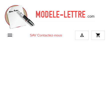


shopping_cart
SAV
Contactez-nous