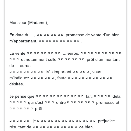
Monsieur (Madame),
En date du ..., ¤ ¤ ¤ ¤ ¤ ¤ ¤ ¤ promesse de vente d'un bien
m'appartenant, ¤ ¤ ¤ ¤ ¤ ¤ ¤ ¤ ¤ ¤ ¤ ¤ .
La vente ¤ ¤ ¤ ¤ ¤ ¤ ¤ ¤ ¤ ¤ ... euros, ¤ ¤ ¤ ¤ ¤ ¤ ¤ ¤ ¤ ¤ ¤ ¤
¤ ¤ ¤ et notamment celle ¤ ¤ ¤ ¤ ¤ ¤ ¤ ¤ prêt d'un montant
de ... euros.
¤ ¤ ¤ ¤ ¤ ¤ ¤ ¤ ¤ ¤ très important ¤ ¤ ¤ ¤ ¤ , vous
m'indiquez ¤ ¤ ¤ ¤ ¤ ¤ ¤ , faute ¤ ¤ ¤ ¤ ¤ ¤ ¤ ¤ ¤ ¤ ¤ ¤ ¤
désirés.
Je pense que ¤ ¤ ¤ ¤ ¤ ¤ ¤ ¤ ¤ ¤ ¤ ¤ ¤ ¤ fait, ¤ ¤ ¤ ¤ ¤ délai
¤ ¤ ¤ ¤ ¤ qui s'est ¤ ¤ ¤ entre ¤ ¤ ¤ ¤ ¤ ¤ ¤ ¤ promesse et
¤ ¤ ¤ ¤ ¤ ¤ ¤ prêt.
¤ ¤ ¤ ¤ ¤ ¤ , je ¤ ¤ ¤ ¤ ¤ ¤ ¤ ¤ ¤ ¤ ¤ ¤ ¤ ¤ ¤ ¤ ¤ préjudice
résultant de ¤ ¤ ¤ ¤ ¤ ¤ ¤ ¤ ¤ ¤ ¤ ¤ ¤ ce bien.