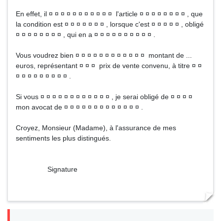
En effet, il ¤ ¤ ¤ ¤ ¤ ¤ ¤ ¤ ¤ ¤ ¤ l'article ¤ ¤ ¤ ¤ ¤ ¤ ¤ ¤ , que
la condition est ¤ ¤ ¤ ¤ ¤ ¤ ¤ , lorsque c'est ¤ ¤ ¤ ¤ ¤ , obligé
¤ ¤ ¤ ¤ ¤ ¤ ¤ ¤ , qui en a ¤ ¤ ¤ ¤ ¤ ¤ ¤ ¤ ¤ ¤ .
Vous voudrez bien ¤ ¤ ¤ ¤ ¤ ¤ ¤ ¤ ¤ ¤ ¤ ¤ montant de ...
euros, représentant ¤ ¤ ¤ prix de vente convenu, à titre ¤ ¤
¤ ¤ ¤ ¤ ¤ ¤ ¤ ¤ ¤ .
Si vous ¤ ¤ ¤ ¤ ¤ ¤ ¤ ¤ ¤ ¤ ¤ ¤ , je serai obligé de ¤ ¤ ¤ ¤
mon avocat de ¤ ¤ ¤ ¤ ¤ ¤ ¤ ¤ ¤ ¤ ¤ ¤ ¤ .
Croyez, Monsieur (Madame), à l'assurance de mes
sentiments les plus distingués.
Signature