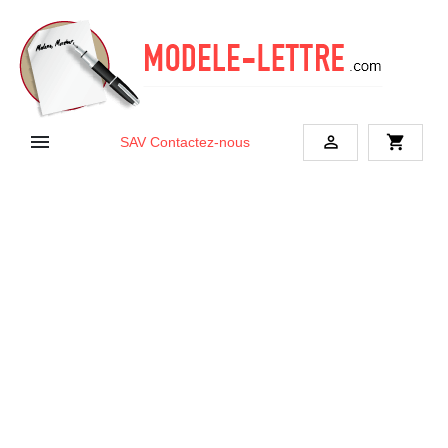


shopping_cart
SAV
Contactez-nous