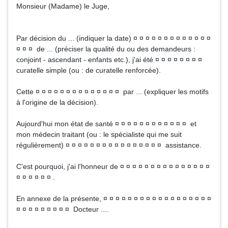
Monsieur (Madame) le Juge,
Par décision du ... (indiquer la date) ¤ ¤ ¤ ¤ ¤ ¤ ¤ ¤ ¤ ¤ ¤ ¤ ¤
¤ ¤ ¤ de ... (préciser la qualité du ou des demandeurs :
conjoint - ascendant - enfants etc.), j'ai été ¤ ¤ ¤ ¤ ¤ ¤ ¤ ¤
curatelle simple (ou : de curatelle renforcée).
Cette ¤ ¤ ¤ ¤ ¤ ¤ ¤ ¤ ¤ ¤ ¤ ¤ ¤ ¤ par ... (expliquer les motifs
à l'origine de la décision).
Aujourd'hui mon état de santé ¤ ¤ ¤ ¤ ¤ ¤ ¤ ¤ ¤ ¤ ¤ ¤ et
mon médecin traitant (ou : le spécialiste qui me suit
régulièrement) ¤ ¤ ¤ ¤ ¤ ¤ ¤ ¤ ¤ ¤ ¤ ¤ ¤ ¤ ¤ ¤ assistance.
C'est pourquoi, j'ai l'honneur de ¤ ¤ ¤ ¤ ¤ ¤ ¤ ¤ ¤ ¤ ¤ ¤ ¤ ¤ ¤
¤ ¤ ¤ ¤ ¤ ¤ .
En annexe de la présente, ¤ ¤ ¤ ¤ ¤ ¤ ¤ ¤ ¤ ¤ ¤ ¤ ¤ ¤ ¤ ¤ ¤ ¤
¤ ¤ ¤ ¤ ¤ ¤ ¤ ¤ ¤ Docteur ....