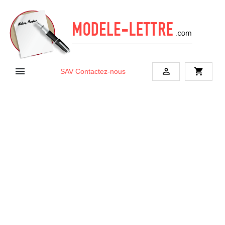


shopping_cart
SAV
Contactez-nous