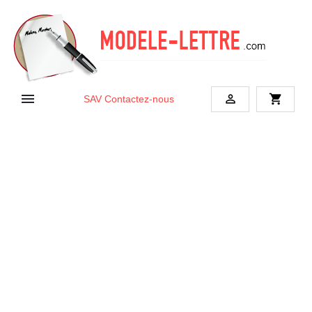


shopping_cart
SAV
Contactez-nous