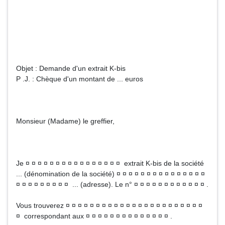
Objet : Demande d'un extrait K-bis
P .J. : Chèque d'un montant de ... euros
Monsieur (Madame) le greffier,
Je ¤ ¤ ¤ ¤ ¤ ¤ ¤ ¤ ¤ ¤ ¤ ¤ ¤ ¤ ¤ ¤ extrait K-bis de la société
... (dénomination de la société) ¤ ¤ ¤ ¤ ¤ ¤ ¤ ¤ ¤ ¤ ¤ ¤ ¤ ¤ ¤
¤ ¤ ¤ ¤ ¤ ¤ ¤ ¤ ¤ ... (adresse). Le n° ¤ ¤ ¤ ¤ ¤ ¤ ¤ ¤ ¤ ¤ ¤ ¤ .
Vous trouverez ¤ ¤ ¤ ¤ ¤ ¤ ¤ ¤ ¤ ¤ ¤ ¤ ¤ ¤ ¤ ¤ ¤ ¤ ¤ ¤ ¤ ¤ ¤
¤ correspondant aux ¤ ¤ ¤ ¤ ¤ ¤ ¤ ¤ ¤ ¤ ¤ ¤ ¤ ¤ .