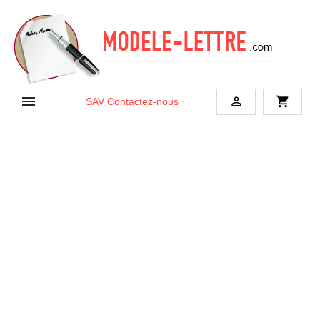


shopping_cart
SAV
Contactez-nous