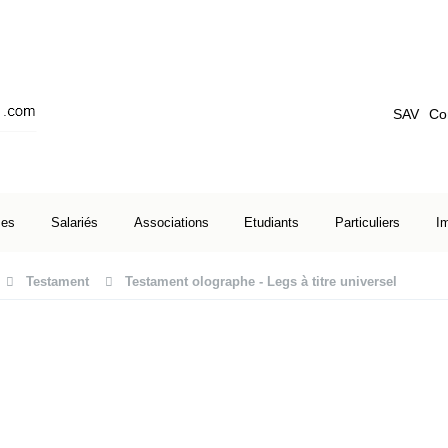
SAV
Co
ses
Salariés
Associations
Etudiants
Particuliers
I
Testament
Testament olographe - Legs à titre universel