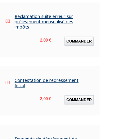
Réclamation suite erreur sur
prélèvement mensualisé des
impôts
Prix
2,00 €
COMMANDER
Contestation de redressement
fiscal
Prix
2,00 €
COMMANDER
Demande de dégrèvement de