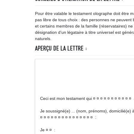
Pour être valable le testament olographe doit être ma
pas libre de tous choix : des personnes ne peuvent 
et certains membres de la famille (réservataires) n
désignation d’un légataire à titre universel est géné
naturels.
APERÇU DE LA LETTRE :
Ceci est mon testament qui ¤ ¤ ¤ ¤ ¤ ¤ ¤ ¤ ¤ ¤ ¤ 
Je soussigné(e) ... (nom, prénoms), domicilié(e) à 
¤ ¤ ¤ ¤ ¤ ¤ ¤ ¤ ¤ ¤ ¤ ¤ ¤ ¤ ¤ :
Je ¤ ¤ :