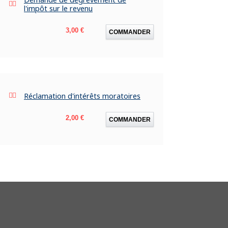
l'impôt sur le revenu
Prix
3,00 €
COMMANDER
Réclamation d'intérêts moratoires
Prix
2,00 €
COMMANDER