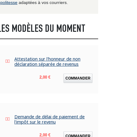
politesse
adaptées à vos courriers.
LES MODÈLES DU MOMENT
Attestation sur l'honneur de non
déclaration séparée de revenus
Prix
2,00 €
COMMANDER
Demande de délai de paiement de
l'impôt sur le revenu
Prix
2,00 €
COMMANDER