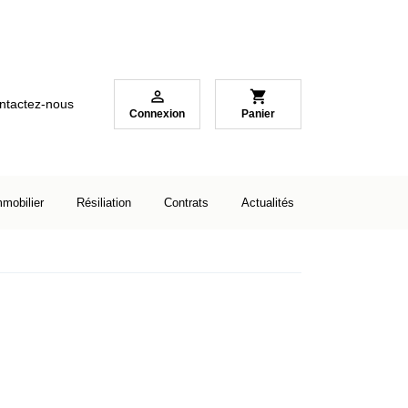

shopping_cart
ntactez-nous
Connexion
Panier
mmobilier
Résiliation
Contrats
Actualités