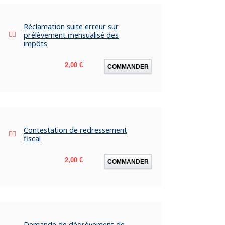
Réclamation suite erreur sur
prélèvement mensualisé des
impôts
Prix
2,00 €
COMMANDER
Contestation de redressement
fiscal
Prix
2,00 €
COMMANDER
Demande de dégrèvement de