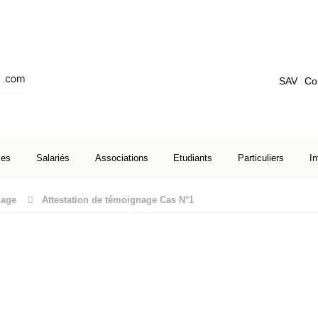
SAV
Co
ses
Salariés
Associations
Etudiants
Particuliers
I
age
Attestation de témoignage Cas N°1