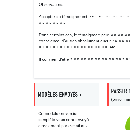
Observations :
Accepter de témoigner est ¤ ¤ ¤ ¤ ¤ ¤ ¤ ¤ ¤ ¤ ¤ ¤ ¤
¤ ¤ ¤ ¤ ¤ ¤ ¤ ¤ .
Dans certains cas, le témoignage peut ¤ ¤ ¤ ¤ ¤ ¤ 
conscience, d'autres absolument aucun : ¤ ¤ ¤ ¤ ¤ 
¤ ¤ ¤ ¤ ¤ ¤ ¤ ¤ ¤ ¤ ¤ ¤ ¤ ¤ ¤ ¤ ¤ ¤ ¤ ¤ etc.
Il convient d'être ¤ ¤ ¤ ¤ ¤ ¤ ¤ ¤ ¤ ¤ ¤ ¤ ¤ ¤ ¤ ¤ ¤ 
PASSER 
MODÈLES ENVOYÉS :
(envoi imm
Ce modèle en version
complète vous sera envoyé
directement par e-mail aux