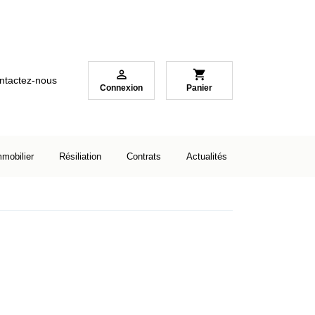

shopping_cart
ntactez-nous
Connexion
Panier
mmobilier
Résiliation
Contrats
Actualités