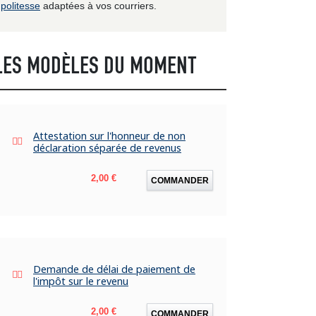
politesse
adaptées à vos courriers.
LES MODÈLES DU MOMENT
Attestation sur l'honneur de non
déclaration séparée de revenus
Prix
2,00 €
COMMANDER
Demande de délai de paiement de
l'impôt sur le revenu
Prix
2,00 €
COMMANDER