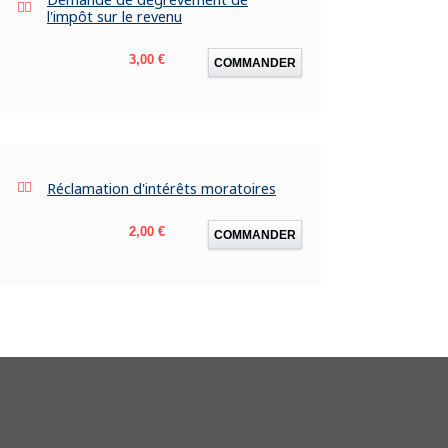
l'impôt sur le revenu
Prix
3,00 €
COMMANDER
Réclamation d'intérêts moratoires
Prix
2,00 €
COMMANDER