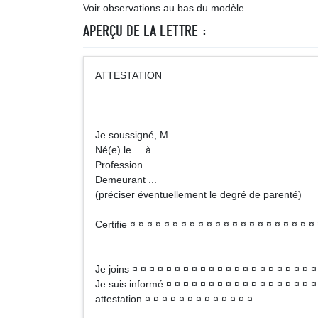
Voir observations au bas du modèle.
APERÇU DE LA LETTRE :
ATTESTATION
Je soussigné, M ...
Né(e) le ... à ...
Profession ...
Demeurant ...
(préciser éventuellement le degré de parenté)
Certifie ¤ ¤ ¤ ¤ ¤ ¤ ¤ ¤ ¤ ¤ ¤ ¤ ¤ ¤ ¤ ¤ ¤ ¤ ¤ ¤ ¤ ¤ 
Je joins ¤ ¤ ¤ ¤ ¤ ¤ ¤ ¤ ¤ ¤ ¤ ¤ ¤ ¤ ¤ ¤ ¤ ¤ ¤ ¤ ¤ ¤
Je suis informé ¤ ¤ ¤ ¤ ¤ ¤ ¤ ¤ ¤ ¤ ¤ ¤ ¤ ¤ ¤ ¤ ¤ ¤
attestation ¤ ¤ ¤ ¤ ¤ ¤ ¤ ¤ ¤ ¤ ¤ ¤ ¤ .