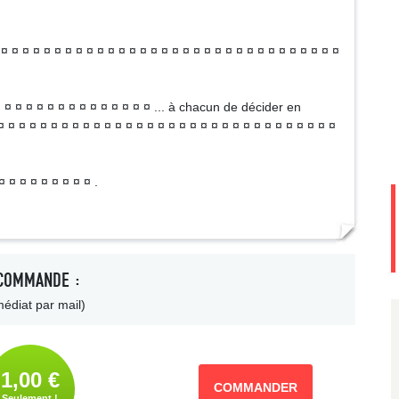
 ¤ ¤ ¤ ¤ ¤ ¤ ¤ ¤ ¤ ¤ ¤ ¤ ¤ ¤ ¤ ¤ ¤ ¤ ¤ ¤ ¤ ¤ ¤ ¤ ¤ ¤ ¤ ¤ ¤ ¤ ¤
¤ ¤ ¤ ¤ ¤ ¤ ¤ ¤ ¤ ¤ ¤ ¤ ¤ ¤ ... à chacun de décider en
¤ ¤ ¤ ¤ ¤ ¤ ¤ ¤ ¤ ¤ ¤ ¤ ¤ ¤ ¤ ¤ ¤ ¤ ¤ ¤ ¤ ¤ ¤ ¤ ¤ ¤ ¤ ¤ ¤ ¤ ¤
¤ ¤ ¤ ¤ ¤ ¤ ¤ ¤ ¤ .
COMMANDE :
édiat par mail)
1,00 €
COMMANDER
Seulement !