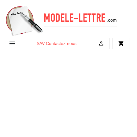


shopping_cart
SAV
Contactez-nous