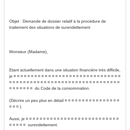
Objet : Demande de dossier relatif à la procédure de
traitement des situations de surendettement
Monsieur (Madame),
Etant actuellement dans une situation financière très difficile,
je ¤ ¤ ¤ ¤ ¤ ¤ ¤ ¤ ¤ ¤ ¤ ¤ ¤ ¤ ¤ ¤ ¤ ¤ ¤ ¤ ¤ ¤ ¤ ¤ ¤ ¤ ¤ ¤ ¤ ¤ ¤
¤ ¤ ¤ ¤ ¤ ¤ ¤ ¤ ¤ ¤ ¤ ¤ ¤ ¤ ¤ ¤ ¤ ¤ ¤ ¤ ¤ ¤ ¤ ¤ ¤ ¤ ¤ ¤ ¤ ¤ ¤ ¤
¤ ¤ ¤ ¤ ¤ ¤ ¤ du Code de la consommation.
(Décrire un peu plus en détail ¤ ¤ ¤ ¤ ¤ ¤ ¤ ¤ ¤ ¤ ¤ ¤ ¤ ¤ ¤ ¤
¤ ¤ ¤ ).
Aussi, je ¤ ¤ ¤ ¤ ¤ ¤ ¤ ¤ ¤ ¤ ¤ ¤ ¤ ¤ ¤ ¤ ¤ ¤ ¤ ¤ ¤ ¤ ¤ ¤ ¤ ¤ ¤
¤ ¤ ¤ ¤ ¤ surendettement.