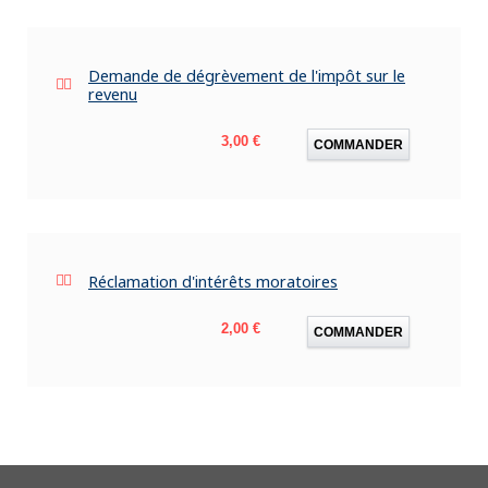
Demande de dégrèvement de l'impôt sur le
revenu
Prix
3,00 €
COMMANDER
Réclamation d'intérêts moratoires
Prix
2,00 €
COMMANDER