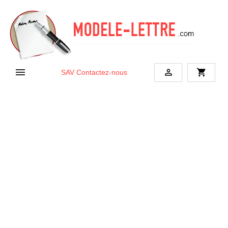


shopping_cart
SAV
Contactez-nous