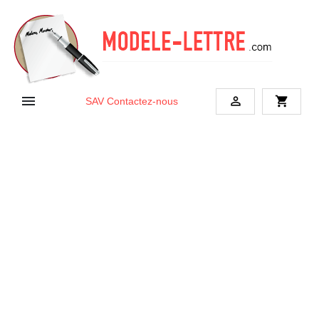


shopping_cart
SAV
Contactez-nous