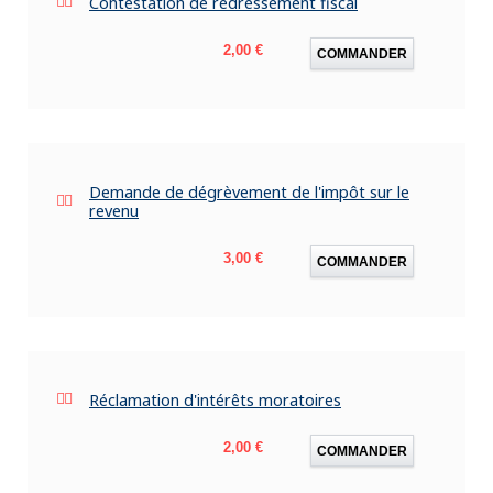
Contestation de redressement fiscal
Prix
2,00 €
COMMANDER
Demande de dégrèvement de l'impôt sur le
revenu
Prix
3,00 €
COMMANDER
Réclamation d'intérêts moratoires
Prix
2,00 €
COMMANDER