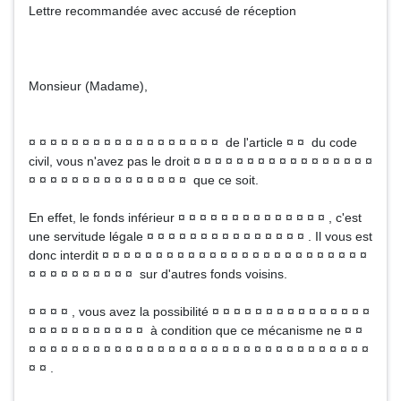
Lettre recommandée avec accusé de réception
Monsieur (Madame),
¤ ¤ ¤ ¤ ¤ ¤ ¤ ¤ ¤ ¤ ¤ ¤ ¤ ¤ ¤ ¤ ¤ ¤ de l'article ¤ ¤ du code
civil, vous n'avez pas le droit ¤ ¤ ¤ ¤ ¤ ¤ ¤ ¤ ¤ ¤ ¤ ¤ ¤ ¤ ¤ ¤ ¤
¤ ¤ ¤ ¤ ¤ ¤ ¤ ¤ ¤ ¤ ¤ ¤ ¤ ¤ ¤ que ce soit.
En effet, le fonds inférieur ¤ ¤ ¤ ¤ ¤ ¤ ¤ ¤ ¤ ¤ ¤ ¤ ¤ ¤ , c'est
une servitude légale ¤ ¤ ¤ ¤ ¤ ¤ ¤ ¤ ¤ ¤ ¤ ¤ ¤ ¤ ¤ . Il vous est
donc interdit ¤ ¤ ¤ ¤ ¤ ¤ ¤ ¤ ¤ ¤ ¤ ¤ ¤ ¤ ¤ ¤ ¤ ¤ ¤ ¤ ¤ ¤ ¤ ¤ ¤
¤ ¤ ¤ ¤ ¤ ¤ ¤ ¤ ¤ ¤ sur d'autres fonds voisins.
¤ ¤ ¤ ¤ , vous avez la possibilité ¤ ¤ ¤ ¤ ¤ ¤ ¤ ¤ ¤ ¤ ¤ ¤ ¤ ¤ ¤
¤ ¤ ¤ ¤ ¤ ¤ ¤ ¤ ¤ ¤ ¤ à condition que ce mécanisme ne ¤ ¤
¤ ¤ ¤ ¤ ¤ ¤ ¤ ¤ ¤ ¤ ¤ ¤ ¤ ¤ ¤ ¤ ¤ ¤ ¤ ¤ ¤ ¤ ¤ ¤ ¤ ¤ ¤ ¤ ¤ ¤ ¤ ¤
¤ ¤ .