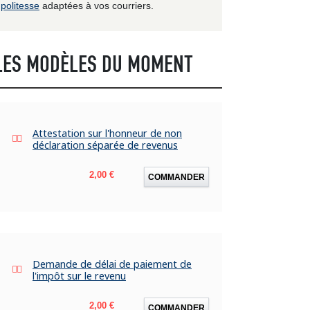
politesse
adaptées à vos courriers.
LES MODÈLES DU MOMENT
Attestation sur l'honneur de non
déclaration séparée de revenus
Prix
2,00 €
COMMANDER
Demande de délai de paiement de
l'impôt sur le revenu
Prix
2,00 €
COMMANDER