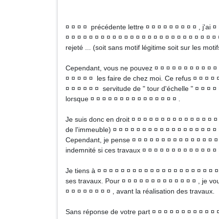
¤ ¤ ¤ ¤ précédente lettre ¤ ¤ ¤ ¤ ¤ ¤ ¤ ¤ ¤ , j'ai 
¤ ¤ ¤ ¤ ¤ ¤ ¤ ¤ ¤ ¤ ¤ ¤ ¤ ¤ ¤ ¤ ¤ ¤ ¤ ¤ ¤ ¤ ¤ ¤ ¤ 
rejeté ... (soit sans motif légitime soit sur les motifs
Cependant, vous ne pouvez ¤ ¤ ¤ ¤ ¤ ¤ ¤ ¤ ¤ ¤ ¤ ¤ 
¤ ¤ ¤ ¤ ¤ les faire de chez moi. Ce refus ¤ ¤ ¤ ¤ ¤
¤ ¤ ¤ ¤ ¤ ¤ servitude de " tour d'échelle " ¤ ¤ ¤ 
lorsque ¤ ¤ ¤ ¤ ¤ ¤ ¤ ¤ ¤ ¤ ¤ ¤ ¤ ¤ ¤ .
Je suis donc en droit ¤ ¤ ¤ ¤ ¤ ¤ ¤ ¤ ¤ ¤ ¤ ¤ ¤ ¤ ¤
de l'immeuble) ¤ ¤ ¤ ¤ ¤ ¤ ¤ ¤ ¤ ¤ ¤ ¤ ¤ ¤ ¤ ¤ ¤ ¤
Cependant, je pense ¤ ¤ ¤ ¤ ¤ ¤ ¤ ¤ ¤ ¤ ¤ ¤ ¤ ¤ ¤ 
indemnité si ces travaux ¤ ¤ ¤ ¤ ¤ ¤ ¤ ¤ ¤ ¤ ¤ ¤ ¤ 
Je tiens à ¤ ¤ ¤ ¤ ¤ ¤ ¤ ¤ ¤ ¤ ¤ ¤ ¤ ¤ ¤ ¤ ¤ ¤ ¤ ¤ 
ses travaux. Pour ¤ ¤ ¤ ¤ ¤ ¤ ¤ ¤ ¤ ¤ ¤ ¤ ¤ , je vo
¤ ¤ ¤ ¤ ¤ ¤ ¤ ¤ , avant la réalisation des travaux.
Sans réponse de votre part ¤ ¤ ¤ ¤ ¤ ¤ ¤ ¤ ¤ ¤ ¤ ¤