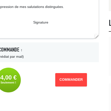
xpression de mes salutations distinguées.
ture
COMMANDE :
édiat par mail)
4,00 €
COMMANDER
Seulement !