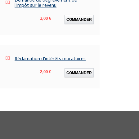
l'impôt sur le revenu
Prix
3,00 €
COMMANDER
Réclamation d'intérêts moratoires
Prix
2,00 €
COMMANDER