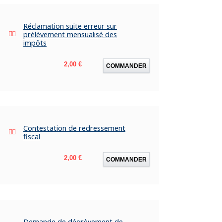
Réclamation suite erreur sur
prélèvement mensualisé des
impôts
Prix
2,00 €
COMMANDER
Contestation de redressement
fiscal
Prix
2,00 €
COMMANDER
Demande de dégrèvement de