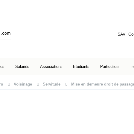
SAV
Co
ses
Salariés
Associations
Etudiants
Particuliers
I
rs
Voisinage
Servitude
Mise en demeure droit de passage