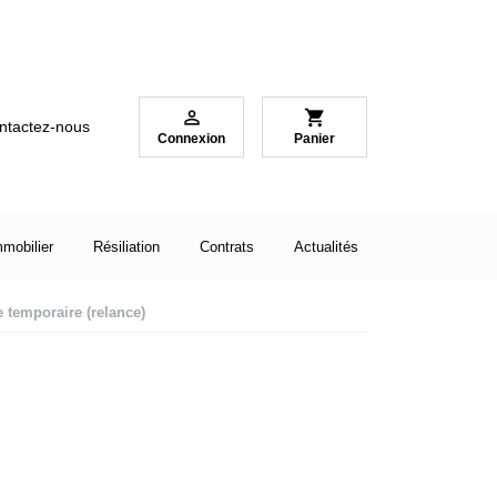

shopping_cart
ntactez-nous
Connexion
Panier
mmobilier
Résiliation
Contrats
Actualités
 temporaire (relance)