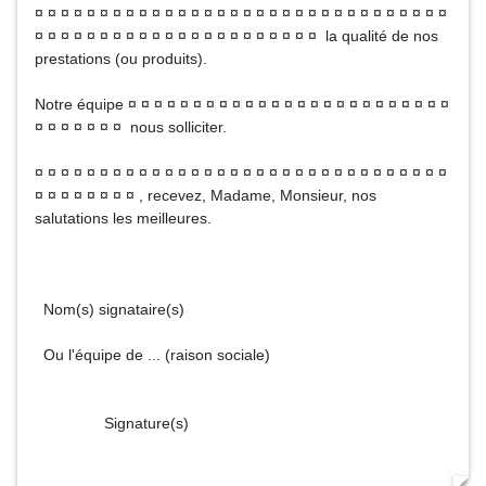
¤ ¤ ¤ ¤ ¤ ¤ ¤ ¤ ¤ ¤ ¤ ¤ ¤ ¤ ¤ ¤ ¤ ¤ ¤ ¤ ¤ ¤ ¤ ¤ ¤ ¤ ¤ ¤ ¤ ¤ ¤ ¤
¤ ¤ ¤ ¤ ¤ ¤ ¤ ¤ ¤ ¤ ¤ ¤ ¤ ¤ ¤ ¤ ¤ ¤ ¤ ¤ ¤ ¤ la qualité de nos
prestations (ou produits).
Notre équipe ¤ ¤ ¤ ¤ ¤ ¤ ¤ ¤ ¤ ¤ ¤ ¤ ¤ ¤ ¤ ¤ ¤ ¤ ¤ ¤ ¤ ¤ ¤ ¤ ¤
¤ ¤ ¤ ¤ ¤ ¤ ¤ nous solliciter.
¤ ¤ ¤ ¤ ¤ ¤ ¤ ¤ ¤ ¤ ¤ ¤ ¤ ¤ ¤ ¤ ¤ ¤ ¤ ¤ ¤ ¤ ¤ ¤ ¤ ¤ ¤ ¤ ¤ ¤ ¤ ¤
¤ ¤ ¤ ¤ ¤ ¤ ¤ ¤ , recevez, Madame, Monsieur, nos
salutations les meilleures.
Nom(s) signataire(s)
Ou l'équipe de ... (raison sociale)
Signature(s)