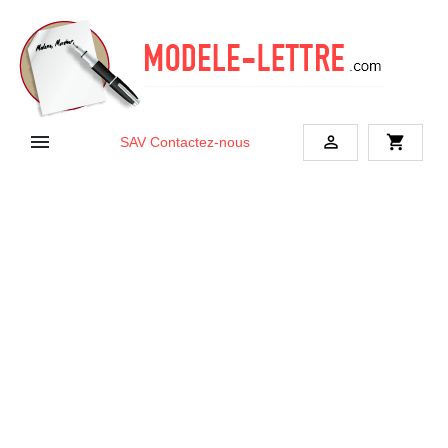


shopping_cart
SAV
Contactez-nous