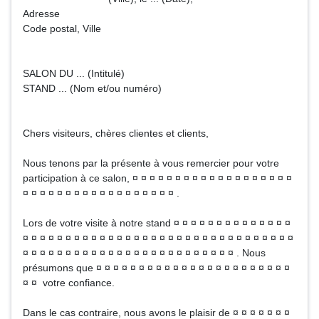
Adresse
Code postal, Ville
SALON DU ... (Intitulé)
STAND ... (Nom et/ou numéro)
Chers visiteurs, chères clientes et clients,
Nous tenons par la présente à vous remercier pour votre
participation à ce salon, ¤ ¤ ¤ ¤ ¤ ¤ ¤ ¤ ¤ ¤ ¤ ¤ ¤ ¤ ¤ ¤ ¤ ¤ ¤
¤ ¤ ¤ ¤ ¤ ¤ ¤ ¤ ¤ ¤ ¤ ¤ ¤ ¤ ¤ ¤ ¤ ¤ .
Lors de votre visite à notre stand ¤ ¤ ¤ ¤ ¤ ¤ ¤ ¤ ¤ ¤ ¤ ¤ ¤ ¤
¤ ¤ ¤ ¤ ¤ ¤ ¤ ¤ ¤ ¤ ¤ ¤ ¤ ¤ ¤ ¤ ¤ ¤ ¤ ¤ ¤ ¤ ¤ ¤ ¤ ¤ ¤ ¤ ¤ ¤ ¤ ¤
¤ ¤ ¤ ¤ ¤ ¤ ¤ ¤ ¤ ¤ ¤ ¤ ¤ ¤ ¤ ¤ ¤ ¤ ¤ ¤ ¤ ¤ ¤ ¤ ¤ . Nous
présumons que ¤ ¤ ¤ ¤ ¤ ¤ ¤ ¤ ¤ ¤ ¤ ¤ ¤ ¤ ¤ ¤ ¤ ¤ ¤ ¤ ¤ ¤ ¤
¤ ¤ votre confiance.
Dans le cas contraire, nous avons le plaisir de ¤ ¤ ¤ ¤ ¤ ¤ ¤