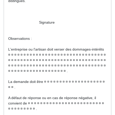
distingués.
Signature
Observations :
L'entreprise ou l'artisan doit verser des dommages-intérêts
¤ ¤ ¤ ¤ ¤ ¤ ¤ ¤ ¤ ¤ ¤ ¤ ¤ ¤ ¤ ¤ ¤ ¤ ¤ ¤ ¤ ¤ ¤ ¤ ¤ ¤ ¤ ¤ ¤ ¤ ¤ ¤
¤ ¤ ¤ ¤ ¤ ¤ ¤ ¤ ¤ ¤ ¤ ¤ ¤ ¤ ¤ ¤ ¤ ¤ ¤ ¤ ¤ ¤ ¤ ¤ ¤ ¤ ¤ ¤ ¤ ¤ ¤ ¤
¤ ¤ ¤ ¤ ¤ ¤ ¤ ¤ ¤ ¤ ¤ ¤ ¤ ¤ ¤ ¤ ¤ ¤ ¤ ¤ ¤ ¤ ¤ ¤ ¤ ¤ ¤ ¤ ¤ ¤ ¤ ¤
¤ ¤ ¤ ¤ ¤ ¤ ¤ ¤ ¤ ¤ ¤ ¤ ¤ ¤ ¤ ¤ ¤ ¤ ¤ .
La demande doit être ¤ ¤ ¤ ¤ ¤ ¤ ¤ ¤ ¤ ¤ ¤ ¤ ¤ ¤ ¤ ¤ ¤ ¤ ¤ ¤
¤ ¤ .
A défaut de réponse ou en cas de réponse négative, il
convient de ¤ ¤ ¤ ¤ ¤ ¤ ¤ ¤ ¤ ¤ ¤ ¤ ¤ ¤ ¤ ¤ ¤ ¤ ¤ ¤ ¤ ¤ ¤ ¤ ¤
¤ ¤ ¤ ¤ ¤ ¤ ¤ ¤ ¤ .