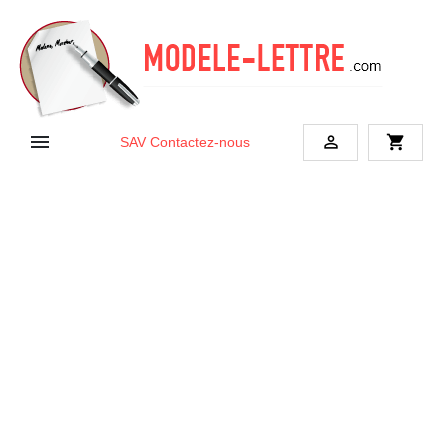


shopping_cart
SAV
Contactez-nous