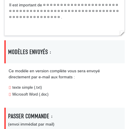
Il est important de ¤ ¤ ¤ ¤ ¤ ¤ ¤ ¤ ¤ ¤ ¤ ¤ ¤ ¤ ¤ ¤ ¤ ¤ ¤ ¤ ¤ ¤
¤ ¤ ¤ ¤ ¤ ¤ ¤ ¤ ¤ ¤ ¤ ¤ ¤ ¤ ¤ ¤ ¤ ¤ ¤ ¤ ¤ ¤ ¤ ¤ ¤ ¤ ¤ ¤ ¤ ¤ ¤ ¤
¤ ¤ ¤ ¤ ¤ ¤ ¤ ¤ ¤ ¤ ¤ ¤ ¤ ¤ ¤ .
MODÈLES ENVOYÉS :
Ce modèle en version complète vous sera envoyé
directement par e-mail aux formats :
texte simple (.txt)
Microsoft Word (.doc)
PASSER COMMANDE :
(envoi immédiat par mail)