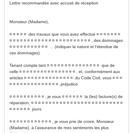
Lettre recommandée avec accusé de réception
Monsieur (Madame),
¤ ¤ ¤ ¤ ¤ des travaux que vous avez effectué ¤ ¤ ¤ ¤ ¤ ¤ ¤
¤ ¤ ¤ ¤ ¤ ¤ ¤ ¤ ¤ ¤ ¤ ¤ ¤ ¤ ¤ ¤ ¤ ¤ ¤ ¤ ¤ ¤ ¤ , des dommages
¤ ¤ ¤ ¤ ¤ ¤ ¤ ¤ ¤ ¤ ¤ ... (indiquer la nature et l'étendue de
ces dommages).
Tenant compte tant ¤ ¤ ¤ ¤ ¤ ¤ ¤ ¤ ¤ ¤ ¤ ¤ ¤ ¤ ¤ que de
celle ¤ ¤ ¤ ¤ ¤ ¤ ¤ ¤ ¤ ¤ ¤ ¤ ¤ ¤ ¤ ¤ , et, conformément aux
articles ¤ ¤ ¤ ¤ ¤ ¤ ¤ ¤ ¤ ¤ ¤ ¤ ¤ ¤ du Code Civil, vous ¤ ¤ ¤
¤ ¤ ¤ ¤ ¤ ¤ ¤ ¤ ¤ ¤ ¤ ¤ ¤ ¤ préjudice.
¤ ¤ ¤ ¤ ¤ ¤ ¤ ¤ ¤ ¤ , je vous ¤ ¤ ¤ ¤ ¤ ¤ la (les) facture(s) de
réparation, ¤ ¤ ¤ ¤ ¤ ¤ ¤ ¤ ¤ ¤ ¤ ¤ ¤ ¤ ¤ ¤ ¤ ¤ ¤ ¤ ¤ ¤ ¤ ¤ ¤ ¤
¤ ¤ ¤ ¤ ¤ ¤ jours.
¤ ¤ ¤ ¤ ¤ ¤ ¤ ¤ ¤ ¤ ¤ ¤ , je vous prie de croire, Monsieur
(Madame), à l'assurance de mes sentiments les plus