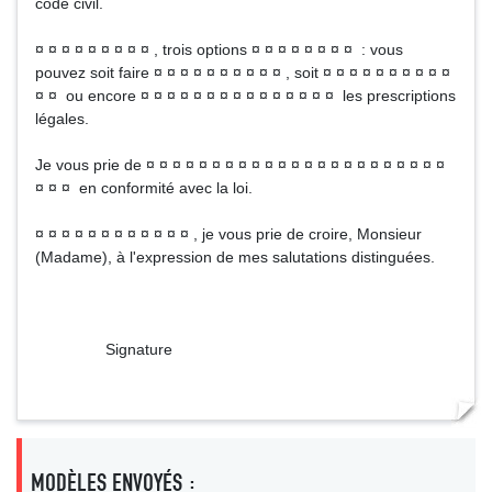
code civil.
¤ ¤ ¤ ¤ ¤ ¤ ¤ ¤ ¤ , trois options ¤ ¤ ¤ ¤ ¤ ¤ ¤ ¤ : vous
pouvez soit faire ¤ ¤ ¤ ¤ ¤ ¤ ¤ ¤ ¤ ¤ , soit ¤ ¤ ¤ ¤ ¤ ¤ ¤ ¤ ¤ ¤
¤ ¤ ou encore ¤ ¤ ¤ ¤ ¤ ¤ ¤ ¤ ¤ ¤ ¤ ¤ ¤ ¤ ¤ les prescriptions
légales.
Je vous prie de ¤ ¤ ¤ ¤ ¤ ¤ ¤ ¤ ¤ ¤ ¤ ¤ ¤ ¤ ¤ ¤ ¤ ¤ ¤ ¤ ¤ ¤ ¤
¤ ¤ ¤ en conformité avec la loi.
¤ ¤ ¤ ¤ ¤ ¤ ¤ ¤ ¤ ¤ ¤ ¤ , je vous prie de croire, Monsieur
(Madame), à l'expression de mes salutations distinguées.
Signature
MODÈLES ENVOYÉS :