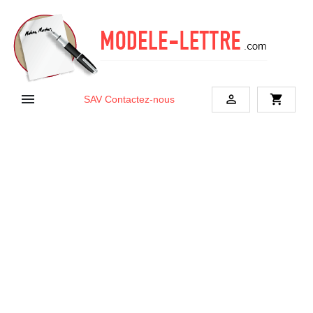


shopping_cart
SAV
Contactez-nous