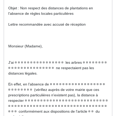
Objet : Non respect des distances de plantations en
l'absence de règles locales particulières
Lettre recommandée avec accusé de réception
Monsieur (Madame),
J'ai ¤ ¤ ¤ ¤ ¤ ¤ ¤ ¤ ¤ ¤ ¤ ¤ ¤ ¤ ¤ ¤ les arbres ¤ ¤ ¤ ¤ ¤ ¤ ¤ ¤
¤ ¤ ¤ ¤ ¤ ¤ ¤ ¤ ¤ ¤ ¤ ¤ ¤ ¤ ¤ ne respectaient pas les
distances légales.
En effet, en l'absence de ¤ ¤ ¤ ¤ ¤ ¤ ¤ ¤ ¤ ¤ ¤ ¤ ¤ ¤ ¤ ¤ ¤ ¤
¤ ¤ ¤ ¤ ¤ ¤ ¤ ¤ (vérifiez auprès de votre mairie que ces
prescriptions particulières n'existent pas), la distance à
respecter ¤ ¤ ¤ ¤ ¤ ¤ ¤ ¤ ¤ ¤ ¤ ¤ ¤ ¤ ¤ ¤ ¤ ¤ ¤ ¤ ¤ ¤ ¤ ¤ ¤ ¤ ¤
¤ ¤ ¤ ¤ ¤ ¤ ¤ ¤ ¤ ¤ ¤ ¤ ¤ ¤ ¤ ¤ ¤ ¤ ¤ ¤ ¤ ¤ ¤ ¤ ¤ ¤ ¤ ¤ ¤ ¤ ¤ ¤
¤ ¤ ¤ conformément aux dispositions de l'article ¤ ¤ du