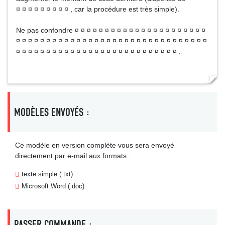
¤ ¤ ¤ ¤ ¤ ¤ ¤ ¤ ¤ , car la procédure est très simple).
Ne pas confondre ¤ ¤ ¤ ¤ ¤ ¤ ¤ ¤ ¤ ¤ ¤ ¤ ¤ ¤ ¤ ¤ ¤ ¤ ¤ ¤ ¤ ¤
¤ ¤ ¤ ¤ ¤ ¤ ¤ ¤ ¤ ¤ ¤ ¤ ¤ ¤ ¤ ¤ ¤ ¤ ¤ ¤ ¤ ¤ ¤ ¤ ¤ ¤ ¤ ¤ ¤ ¤ ¤ ¤
¤ ¤ ¤ ¤ ¤ ¤ ¤ ¤ ¤ ¤ ¤ ¤ ¤ ¤ ¤ ¤ ¤ ¤ ¤ ¤ ¤ ¤ ¤ ¤ ¤ ¤ ¤ .
MODÈLES ENVOYÉS :
Ce modèle en version complète vous sera envoyé
directement par e-mail aux formats :
texte simple (.txt)
Microsoft Word (.doc)
PASSER COMMANDE :