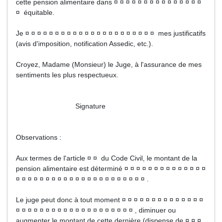
cette pension alimentaire dans ¤ ¤ ¤ ¤ ¤ ¤ ¤ ¤ ¤ ¤ ¤ ¤ ¤ ¤ ¤
¤ équitable.
Je ¤ ¤ ¤ ¤ ¤ ¤ ¤ ¤ ¤ ¤ ¤ ¤ ¤ ¤ ¤ ¤ ¤ ¤ ¤ ¤ ¤ ¤ mes justificatifs
(avis d'imposition, notification Assedic, etc.).
Croyez, Madame (Monsieur) le Juge, à l'assurance de mes
sentiments les plus respectueux.
Signature
Observations :
Aux termes de l'article ¤ ¤ du Code Civil, le montant de la
pension alimentaire est déterminé ¤ ¤ ¤ ¤ ¤ ¤ ¤ ¤ ¤ ¤ ¤ ¤ ¤ ¤
¤ ¤ ¤ ¤ ¤ ¤ ¤ ¤ ¤ ¤ ¤ ¤ ¤ ¤ ¤ ¤ ¤ ¤ ¤ ¤ ¤ ¤ .
Le juge peut donc à tout moment ¤ ¤ ¤ ¤ ¤ ¤ ¤ ¤ ¤ ¤ ¤ ¤ ¤ ¤
¤ ¤ ¤ ¤ ¤ ¤ ¤ ¤ ¤ ¤ ¤ ¤ ¤ ¤ ¤ ¤ ¤ ¤ ¤ ¤ , diminuer ou
augmenter le montant de cette dernière (dispense de ¤ ¤ ¤