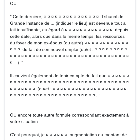
OU
" Cette dernière, ¤ ¤ ¤ ¤ ¤ ¤ ¤ ¤ ¤ ¤ ¤ ¤ ¤ ¤ ¤ Tribunal de
Grande Instance de ... (indiquer le lieu) est devenue tout à
fait insuffisante, eu égard à ¤ ¤ ¤ ¤ ¤ ¤ ¤ ¤ ¤ ¤ ¤ ¤ ¤ depuis
cette date, alors que dans le même temps, les ressources
du foyer de mon ex-époux (ou autre) ¤ ¤ ¤ ¤ ¤ ¤ ¤ ¤ ¤ ¤ ¤ ¤
¤ ¤ ¤ du fait de son nouvel emploi (ou/et : ¤ ¤ ¤ ¤ ¤ ¤ ¤ ¤ ¤
¤ ¤ ¤ ¤ ¤ ¤ ¤ ¤ ¤ ¤ ¤ ¤ ¤ ¤ ¤ ¤ ¤ ¤ ¤ ¤ ¤ ¤ ¤ ¤ ¤ ¤ ¤ ¤ ¤ ¤ ¤ ¤
¤ ...). "
Il convient également de tenir compte du fait que ¤ ¤ ¤ ¤ ¤ ¤
¤ ¤ ¤ ¤ ¤ ¤ ¤ ¤ ¤ ¤ ¤ ¤ ¤ ¤ ¤ ¤ ¤ ¤ ¤ ¤ ¤ ¤ ¤ ¤ ¤ ¤ ¤ ¤ ¤ ¤ ¤ ¤
¤ ¤ ¤ ¤ ¤ ¤ ¤ (ou/et : ¤ ¤ ¤ ¤ ¤ ¤ ¤ ¤ ¤ ¤ ¤ ¤ ¤ ¤ ¤ ¤ ¤ ¤ ¤ ¤
¤ ¤ ¤ ¤ ¤ ¤ ¤ ¤ ¤ ¤ ¤ ¤ ¤ ¤ ¤ ¤ ¤ ¤ ¤ ¤ ¤ ¤ ¤ . "
OU encore toute autre formule correspondant exactement à
votre situation.
C'est pourquoi, je ¤ ¤ ¤ ¤ ¤ ¤ augmentation du montant de