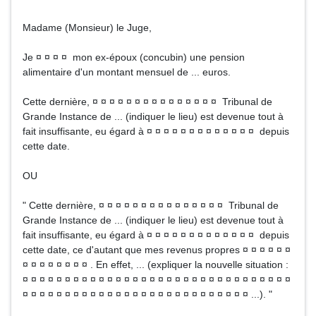
Madame (Monsieur) le Juge,
Je ¤ ¤ ¤ ¤ mon ex-époux (concubin) une pension
alimentaire d'un montant mensuel de ... euros.
Cette dernière, ¤ ¤ ¤ ¤ ¤ ¤ ¤ ¤ ¤ ¤ ¤ ¤ ¤ ¤ ¤ Tribunal de
Grande Instance de ... (indiquer le lieu) est devenue tout à
fait insuffisante, eu égard à ¤ ¤ ¤ ¤ ¤ ¤ ¤ ¤ ¤ ¤ ¤ ¤ ¤ depuis
cette date.
OU
" Cette dernière, ¤ ¤ ¤ ¤ ¤ ¤ ¤ ¤ ¤ ¤ ¤ ¤ ¤ ¤ ¤ Tribunal de
Grande Instance de ... (indiquer le lieu) est devenue tout à
fait insuffisante, eu égard à ¤ ¤ ¤ ¤ ¤ ¤ ¤ ¤ ¤ ¤ ¤ ¤ ¤ depuis
cette date, ce d'autant que mes revenus propres ¤ ¤ ¤ ¤ ¤ ¤
¤ ¤ ¤ ¤ ¤ ¤ ¤ ¤ . En effet, ... (expliquer la nouvelle situation :
¤ ¤ ¤ ¤ ¤ ¤ ¤ ¤ ¤ ¤ ¤ ¤ ¤ ¤ ¤ ¤ ¤ ¤ ¤ ¤ ¤ ¤ ¤ ¤ ¤ ¤ ¤ ¤ ¤ ¤ ¤ ¤
¤ ¤ ¤ ¤ ¤ ¤ ¤ ¤ ¤ ¤ ¤ ¤ ¤ ¤ ¤ ¤ ¤ ¤ ¤ ¤ ¤ ¤ ¤ ¤ ¤ ¤ ¤ ...). "