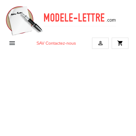


shopping_cart
SAV
Contactez-nous