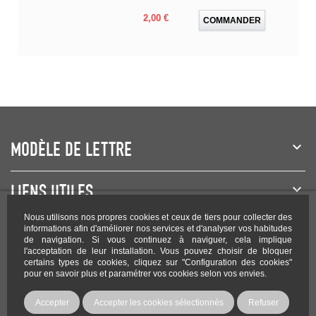
Prix
2,00 €
COMMANDER
MODÈLE DE LETTRE
LIENS UTILES
Nous utilisons nos propres cookies et ceux de tiers pour collecter des
NEWSLETTER
informations afin d'améliorer nos services et d'analyser vos habitudes
de navigation. Si vous continuez à naviguer, cela implique
l'acceptation de leur installation. Vous pouvez choisir de bloquer
certains types de cookies, cliquez sur "Configuration des cookies"
pour en savoir plus et paramétrer vos cookies selon vos envies.
Rejoignez-nous sur les réseaux !
Accepter
Accepter les cookies sélectionnés
Refuser