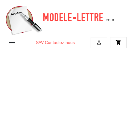


shopping_cart
SAV
Contactez-nous