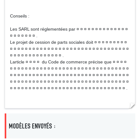
Conseils :
Les SARL sont réglementées par ¤ ¤ ¤ ¤ ¤ ¤ ¤ ¤ ¤ ¤ ¤ ¤ ¤ ¤
¤ ¤ ¤ ¤ ¤ ¤ ¤ .
Le projet de cession de parts sociales doit ¤ ¤ ¤ ¤ ¤ ¤ ¤ ¤ ¤
¤ ¤ ¤ ¤ ¤ ¤ ¤ ¤ ¤ ¤ ¤ ¤ ¤ ¤ ¤ ¤ ¤ ¤ ¤ ¤ ¤ ¤ ¤ ¤ ¤ ¤ ¤ ¤ ¤ ¤ ¤ ¤
¤ ¤ ¤ ¤ ¤ ¤ ¤ ¤ ¤ ¤ ¤ ¤ ¤ ¤ .
Larticle ¤ ¤ ¤ ¤ du Code de commerce précise que ¤ ¤ ¤ ¤
¤ ¤ ¤ ¤ ¤ ¤ ¤ ¤ ¤ ¤ ¤ ¤ ¤ ¤ ¤ ¤ ¤ ¤ ¤ ¤ ¤ ¤ ¤ ¤ ¤ ¤ ¤ ¤ ¤ ¤ ¤ ¤
¤ ¤ ¤ ¤ ¤ ¤ ¤ ¤ ¤ ¤ ¤ ¤ ¤ ¤ ¤ ¤ ¤ ¤ ¤ ¤ ¤ ¤ ¤ ¤ ¤ ¤ ¤ ¤ ¤ ¤ ¤ ¤
¤ ¤ ¤ ¤ ¤ ¤ ¤ ¤ ¤ ¤ ¤ ¤ ¤ ¤ ¤ ¤ ¤ ¤ ¤ ¤ ¤ ¤ ¤ ¤ ¤ ¤ ¤ ¤ ¤ ¤ ¤ ¤
¤ ¤ ¤ ¤ ¤ ¤ ¤ ¤ ¤ ¤ ¤ ¤ ¤ ¤ ¤ ¤ ¤ ¤ ¤ ¤ ¤ ¤ ¤ ¤ ¤ ¤ ¤ ¤ ¤ ¤ ¤ .
MODÈLES ENVOYÉS :