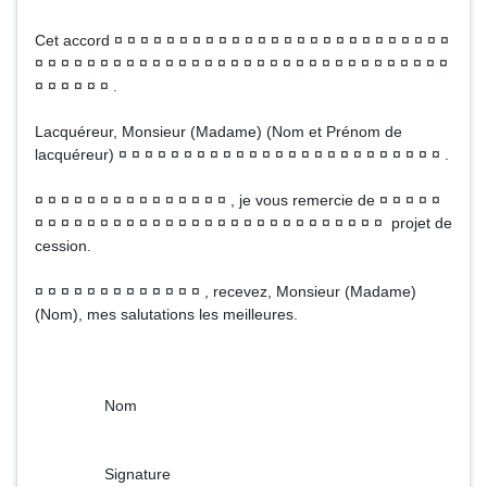
Cet accord ¤ ¤ ¤ ¤ ¤ ¤ ¤ ¤ ¤ ¤ ¤ ¤ ¤ ¤ ¤ ¤ ¤ ¤ ¤ ¤ ¤ ¤ ¤ ¤ ¤ ¤
¤ ¤ ¤ ¤ ¤ ¤ ¤ ¤ ¤ ¤ ¤ ¤ ¤ ¤ ¤ ¤ ¤ ¤ ¤ ¤ ¤ ¤ ¤ ¤ ¤ ¤ ¤ ¤ ¤ ¤ ¤ ¤
¤ ¤ ¤ ¤ ¤ ¤ .
Lacquéreur, Monsieur (Madame) (Nom et Prénom de
lacquéreur) ¤ ¤ ¤ ¤ ¤ ¤ ¤ ¤ ¤ ¤ ¤ ¤ ¤ ¤ ¤ ¤ ¤ ¤ ¤ ¤ ¤ ¤ ¤ ¤ ¤ .
¤ ¤ ¤ ¤ ¤ ¤ ¤ ¤ ¤ ¤ ¤ ¤ ¤ ¤ ¤ , je vous remercie de ¤ ¤ ¤ ¤ ¤
¤ ¤ ¤ ¤ ¤ ¤ ¤ ¤ ¤ ¤ ¤ ¤ ¤ ¤ ¤ ¤ ¤ ¤ ¤ ¤ ¤ ¤ ¤ ¤ ¤ ¤ ¤ projet de
cession.
¤ ¤ ¤ ¤ ¤ ¤ ¤ ¤ ¤ ¤ ¤ ¤ ¤ , recevez, Monsieur (Madame)
(Nom), mes salutations les meilleures.
Nom
Signature