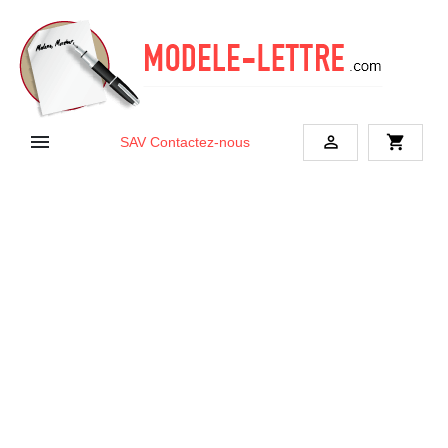


shopping_cart
SAV
Contactez-nous