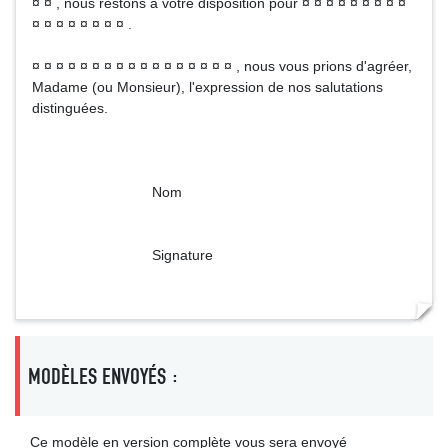
¤ ¤ , nous restons à votre disposition pour ¤ ¤ ¤ ¤ ¤ ¤ ¤ ¤ ¤
¤ ¤ ¤ ¤ ¤ ¤ ¤ ¤ .
¤ ¤ ¤ ¤ ¤ ¤ ¤ ¤ ¤ ¤ ¤ ¤ ¤ ¤ ¤ ¤ ¤ , nous vous prions d'agréer,
Madame (ou Monsieur), l'expression de nos salutations
distinguées.
Nom
Signature
MODÈLES ENVOYÉS :
Ce modèle en version complète vous sera envoyé