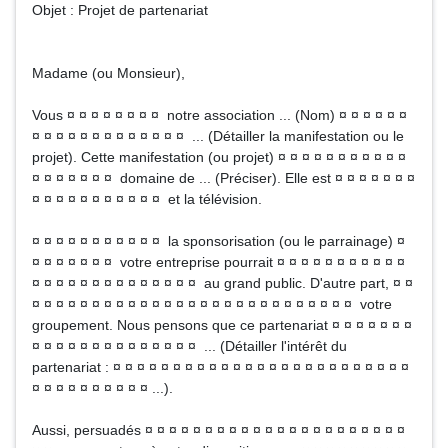
Objet : Projet de partenariat
Madame (ou Monsieur),
Vous ¤ ¤ ¤ ¤ ¤ ¤ ¤ ¤ notre association ... (Nom) ¤ ¤ ¤ ¤ ¤ ¤
¤ ¤ ¤ ¤ ¤ ¤ ¤ ¤ ¤ ¤ ¤ ¤ ¤ ... (Détailler la manifestation ou le
projet). Cette manifestation (ou projet) ¤ ¤ ¤ ¤ ¤ ¤ ¤ ¤ ¤ ¤ ¤
¤ ¤ ¤ ¤ ¤ ¤ ¤ domaine de ... (Préciser). Elle est ¤ ¤ ¤ ¤ ¤ ¤ ¤
¤ ¤ ¤ ¤ ¤ ¤ ¤ ¤ ¤ ¤ ¤ et la télévision.
¤ ¤ ¤ ¤ ¤ ¤ ¤ ¤ ¤ ¤ ¤ la sponsorisation (ou le parrainage) ¤
¤ ¤ ¤ ¤ ¤ ¤ ¤ votre entreprise pourrait ¤ ¤ ¤ ¤ ¤ ¤ ¤ ¤ ¤ ¤ ¤
¤ ¤ ¤ ¤ ¤ ¤ ¤ ¤ ¤ ¤ ¤ ¤ ¤ ¤ au grand public. D'autre part, ¤ ¤
¤ ¤ ¤ ¤ ¤ ¤ ¤ ¤ ¤ ¤ ¤ ¤ ¤ ¤ ¤ ¤ ¤ ¤ ¤ ¤ ¤ ¤ ¤ ¤ ¤ ¤ ¤ votre
groupement. Nous pensons que ce partenariat ¤ ¤ ¤ ¤ ¤ ¤ ¤
¤ ¤ ¤ ¤ ¤ ¤ ¤ ¤ ¤ ¤ ¤ ¤ ¤ ¤ ... (Détailler l'intérêt du
partenariat : ¤ ¤ ¤ ¤ ¤ ¤ ¤ ¤ ¤ ¤ ¤ ¤ ¤ ¤ ¤ ¤ ¤ ¤ ¤ ¤ ¤ ¤ ¤ ¤ ¤
¤ ¤ ¤ ¤ ¤ ¤ ¤ ¤ ¤ ¤ ...).
Aussi, persuadés ¤ ¤ ¤ ¤ ¤ ¤ ¤ ¤ ¤ ¤ ¤ ¤ ¤ ¤ ¤ ¤ ¤ ¤ ¤ ¤ ¤ ¤