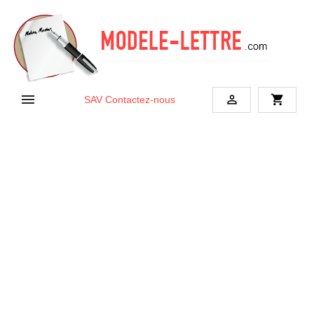


shopping_cart
SAV
Contactez-nous