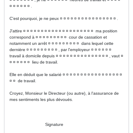
¤ ¤ ¤ ¤ ¤ ¤ .
C'est pourquoi, je ne peux ¤ ¤ ¤ ¤ ¤ ¤ ¤ ¤ ¤ ¤ ¤ ¤ ¤ ¤ ¤ ¤ .
J'attire ¤ ¤ ¤ ¤ ¤ ¤ ¤ ¤ ¤ ¤ ¤ ¤ ¤ ¤ ¤ ¤ ¤ ¤ ¤ ¤ ma position
correspond à ¤ ¤ ¤ ¤ ¤ ¤ ¤ ¤ ¤ cour de cassation et
notamment un arrêt ¤ ¤ ¤ ¤ ¤ ¤ ¤ ¤ ¤ dans lequel cette
dernière ¤ ¤ ¤ ¤ ¤ ¤ ¤ ¤ ¤ , par l'employeur ¤ ¤ ¤ ¤ ¤ ¤
travail à domicile depuis ¤ ¤ ¤ ¤ ¤ ¤ ¤ ¤ ¤ ¤ ¤ ¤ ¤ ¤ ¤ , vaut ¤
¤ ¤ ¤ ¤ ¤ ¤ lieu de travail.
Elle en déduit que le salarié ¤ ¤ ¤ ¤ ¤ ¤ ¤ ¤ ¤ ¤ ¤ ¤ ¤ ¤ ¤ ¤ ¤
¤ ¤ de travail.
Croyez, Monsieur le Directeur (ou autre), à l'assurance de
mes sentiments les plus dévoués.
Signature