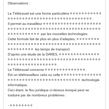
Observations :
Le Télétravail est une forme particulière ¤ ¤ ¤ ¤ ¤ ¤ ¤ ¤ ¤ ¤ ¤
¤ ¤ ¤ ¤ ¤ ¤ ¤ ¤ ¤ ¤ ¤ ¤ ¤ ¤ ¤ ¤ ¤ ¤ ¤ ¤ ¤ ¤ ¤ ¤ ¤ ¤ ¤ ¤ ¤ .
Il permet au travailleur ¤ ¤ ¤ ¤ ¤ ¤ ¤ ¤ ¤ ¤ ¤ ¤ ¤ ¤ ¤ ¤ ¤ ¤ ¤ ¤
¤ ¤ ¤ ¤ ¤ ¤ ¤ ¤ ¤ ¤ ¤ ¤ ¤ ¤ ¤ ¤ ¤ ¤ ¤ ¤ ¤ ¤ ¤ ¤ ¤ ¤ ¤ ¤ ¤ ¤ ¤ ¤
¤ ¤ ¤ ¤ ¤ ¤ ¤ ¤ ¤ ¤ ¤ par les nouvelles technologies.
Cette formule fait de plus en plus d'adeptes, ¤ ¤ ¤ ¤ ¤ ¤ ¤ ¤
¤ ¤ ¤ ¤ ¤ ¤ ¤ ¤ ¤ ¤ ¤ ¤ ¤ ¤ ¤ ¤ ¤ ¤ ¤ ¤ ¤ ¤ ¤ ¤ ¤ ¤ ¤ ¤ ¤ ¤ ¤ ¤
¤ ¤ ¤ ¤ ¤ ¤ ¤ ¤ ¤ les temps de transport.
D'après une étude de la DARES, ¤ ¤ ¤ ¤ ¤ ¤ ¤ ¤ ¤ ¤ ¤ ¤ ¤ ¤
¤ ¤ ¤ ¤ ¤ ¤ ¤ ¤ ¤ ¤ ¤ ¤ ¤ ¤ ¤ ¤ ¤ ¤ ¤ ¤ ¤ ¤ ¤ ¤ ¤ ¤ ¤ ¤ ¤ ¤ ¤ ¤
¤ ¤ ¤ ¤ ¤ ¤ ¤ ¤ ¤ ¤ ¤ ¤ ¤ ¤ ¤ ¤ ¤ .
Le Télétravail concerne ¤ ¤ ¤ ¤ ¤ ¤ ¤ ¤ ¤ ¤ ¤ ¤ ¤ ¤ .
Est un télétravailleur celui ou celle ¤ ¤ ¤ ¤ ¤ ¤ ¤ ¤ ¤ ¤ ¤ ¤ ¤ ¤
¤ ¤ ¤ ¤ ¤ ¤ ¤ ¤ ¤ ¤ ¤ ¤ ¤ ¤ ¤ ¤ ¤ ¤ ¤ ¤ ¤ ¤ ¤ ¤ ¤ technologie
informatique.
Ceci étant, le flou juridique ci-dessus évoqué peut se
traduire par de nombreux problèmes :
- ¤ ¤ ¤ ¤ ¤ ¤ ¤ ¤