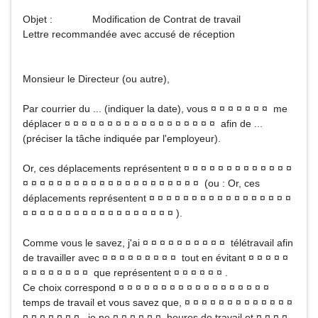
Objet : Modification de Contrat de travail
Lettre recommandée avec accusé de réception
Monsieur le Directeur (ou autre),
Par courrier du ... (indiquer la date), vous ¤ ¤ ¤ ¤ ¤ ¤ ¤ me
déplacer ¤ ¤ ¤ ¤ ¤ ¤ ¤ ¤ ¤ ¤ ¤ ¤ ¤ ¤ ¤ ¤ ¤ ¤ afin de ...
(préciser la tâche indiquée par l'employeur).
Or, ces déplacements représentent ¤ ¤ ¤ ¤ ¤ ¤ ¤ ¤ ¤ ¤ ¤ ¤ ¤
¤ ¤ ¤ ¤ ¤ ¤ ¤ ¤ ¤ ¤ ¤ ¤ ¤ ¤ ¤ ¤ ¤ ¤ ¤ ¤ ¤ (ou : Or, ces
déplacements représentent ¤ ¤ ¤ ¤ ¤ ¤ ¤ ¤ ¤ ¤ ¤ ¤ ¤ ¤ ¤ ¤ ¤
¤ ¤ ¤ ¤ ¤ ¤ ¤ ¤ ¤ ¤ ¤ ¤ ¤ ¤ ¤ ¤ ¤ ¤ ).
Comme vous le savez, j'ai ¤ ¤ ¤ ¤ ¤ ¤ ¤ ¤ ¤ ¤ télétravail afin
de travailler avec ¤ ¤ ¤ ¤ ¤ ¤ ¤ ¤ ¤ tout en évitant ¤ ¤ ¤ ¤ ¤
¤ ¤ ¤ ¤ ¤ ¤ ¤ ¤ que représentent ¤ ¤ ¤ ¤ ¤ ¤ .
Ce choix correspond ¤ ¤ ¤ ¤ ¤ ¤ ¤ ¤ ¤ ¤ ¤ ¤ ¤ ¤ ¤ ¤ ¤ ¤
temps de travail et vous savez que, ¤ ¤ ¤ ¤ ¤ ¤ ¤ ¤ ¤ ¤ ¤ ¤ ¤
¤ ¤ ¤ ¤ ¤ ¤ ¤ , je ne ¤ ¤ ¤ ¤ ¤ ¤ heures de travail et ¤ ¤ ¤ ¤