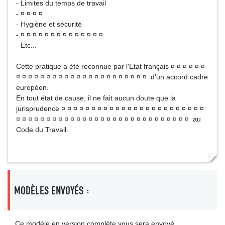
- Limites du temps de travail
- ¤ ¤ ¤ ¤
- Hygiène et sécurité
- ¤ ¤ ¤ ¤ ¤ ¤ ¤ ¤ ¤ ¤ ¤ ¤ ¤ ¤
- Etc...
Cette pratique a été reconnue par l'Etat français ¤ ¤ ¤ ¤ ¤ ¤
¤ ¤ ¤ ¤ ¤ ¤ ¤ ¤ ¤ ¤ ¤ ¤ ¤ ¤ ¤ ¤ ¤ ¤ ¤ ¤ ¤ ¤ d'un accord cadre
européen.
En tout état de cause, il ne fait aucun doute que la
jurisprudence ¤ ¤ ¤ ¤ ¤ ¤ ¤ ¤ ¤ ¤ ¤ ¤ ¤ ¤ ¤ ¤ ¤ ¤ ¤ ¤ ¤ ¤ ¤ ¤
¤ ¤ ¤ ¤ ¤ ¤ ¤ ¤ ¤ ¤ ¤ ¤ ¤ ¤ ¤ ¤ ¤ ¤ ¤ ¤ ¤ ¤ ¤ ¤ ¤ ¤ ¤ ¤ ¤ au
Code du Travail.
MODÈLES ENVOYÉS :
Ce modèle en version complète vous sera envoyé