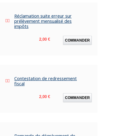
Réclamation suite erreur sur
prélèvement mensualisé des
impôts
Prix
2,00 €
COMMANDER
Contestation de redressement
fiscal
Prix
2,00 €
COMMANDER
Demande de dégrèvement de