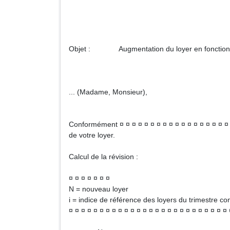
Objet : Augmentation du loyer en fonction d
... (Madame, Monsieur),
Conformément ¤ ¤ ¤ ¤ ¤ ¤ ¤ ¤ ¤ ¤ ¤ ¤ ¤ ¤ ¤ ¤ ¤ ¤ 
de votre loyer.
Calcul de la révision :
¤ ¤ ¤ ¤ ¤ ¤ ¤
N = nouveau loyer
i = indice de référence des loyers du trimestre c
¤ ¤ ¤ ¤ ¤ ¤ ¤ ¤ ¤ ¤ ¤ ¤ ¤ ¤ ¤ ¤ ¤ ¤ ¤ ¤ ¤ ¤ ¤ ¤ ¤ ¤ 