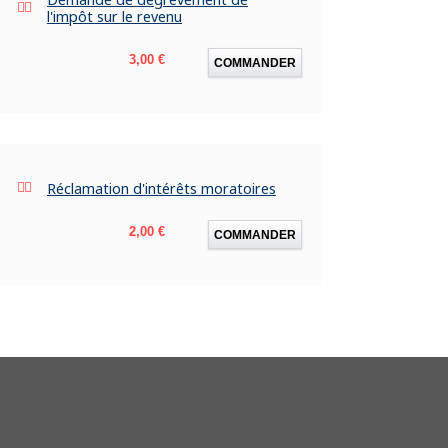
l'impôt sur le revenu
Prix
3,00 €
COMMANDER
Réclamation d'intérêts moratoires
Prix
2,00 €
COMMANDER