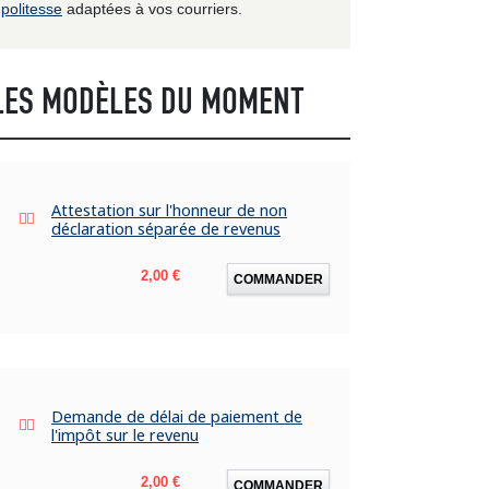
politesse
adaptées à vos courriers.
LES MODÈLES DU MOMENT
Attestation sur l'honneur de non
déclaration séparée de revenus
Prix
2,00 €
COMMANDER
Demande de délai de paiement de
l'impôt sur le revenu
Prix
2,00 €
COMMANDER