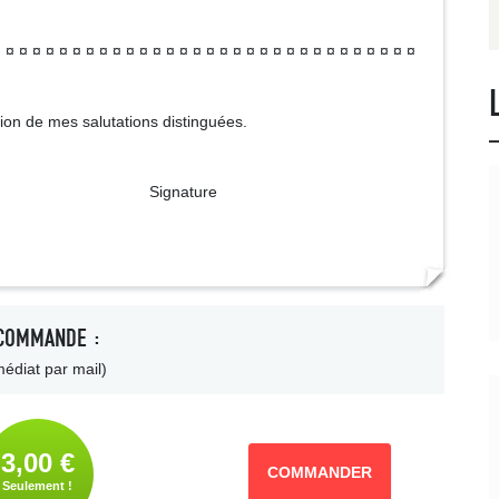
 ¤ ¤ ¤ ¤ ¤ ¤ ¤ ¤ ¤ ¤ ¤ ¤ ¤ ¤ ¤ ¤ ¤ ¤ ¤ ¤ ¤ ¤ ¤ ¤ ¤ ¤ ¤ ¤ ¤ ¤
sion de mes salutations distinguées.
ture
COMMANDE :
édiat par mail)
3,00 €
COMMANDER
Seulement !