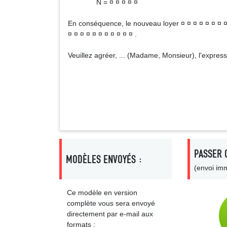
N = ¤ ¤ ¤ ¤ ¤
En conséquence, le nouveau loyer ¤ ¤ ¤ ¤ ¤ ¤ ¤ ¤ ¤
¤ ¤ ¤ ¤ ¤ ¤ ¤ ¤ ¤ ¤ ¤ .
Veuillez agréer, ... (Madame, Monsieur), l'expres
Signa
PASSER 
MODÈLES ENVOYÉS :
(envoi imm
Ce modèle en version
complète vous sera envoyé
directement par e-mail aux
formats :