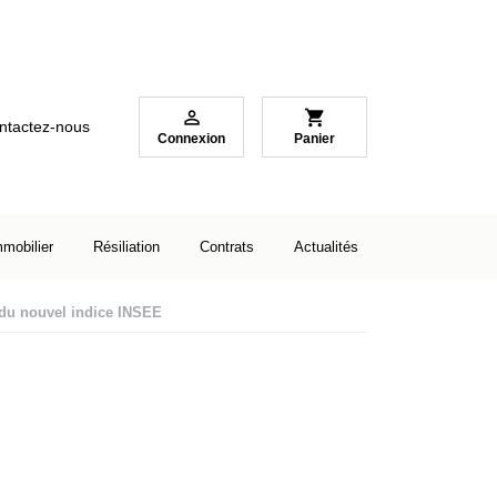

shopping_cart
ntactez-nous
Connexion
Panier
mmobilier
Résiliation
Contrats
Actualités
 du nouvel indice INSEE