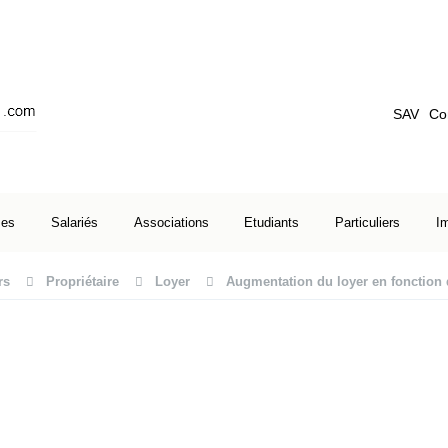
SAV
Co
ses
Salariés
Associations
Etudiants
Particuliers
I
rs
Propriétaire
Loyer
Augmentation du loyer en fonction