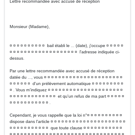
Lettre recommandée avec accusé de réception
Monsieur (Madame),
¤ ¤ ¤ ¤ ¤ ¤ ¤ ¤ ¤ ¤ bail établi le ... (date), j'occupe ¤ ¤ ¤ ¤ ¤
¤ ¤ ¤ ¤ ¤ ¤ ¤ ¤ ¤ ¤ ¤ ¤ ¤ ¤ ¤ ¤ ¤ ¤ ¤ l'adresse indiquée ci-
dessus.
Par une lettre recommandée avec accusé de réception
datée du ..., vous ¤ ¤ ¤ ¤ ¤ ¤ ¤ ¤ ¤ ¤ ¤ ¤ ¤ ¤ ¤ ¤ ¤ ¤ ¤ ¤ ¤ ¤
¤ ¤ ¤ ¤ ¤ ¤ d'un prélèvement automatique ¤ ¤ ¤ ¤ ¤ ¤ ¤ ¤ ¤
¤ . Vous m'indiquez ¤ ¤ ¤ ¤ ¤ ¤ ¤ ¤ ¤ ¤ ¤ ¤ ¤ ¤ ¤ ¤ ¤ ¤ ¤ ¤ ¤
¤ ¤ ¤ ¤ ¤ ¤ ¤ ¤ ¤ ¤ ¤ ¤ ¤ et qu'un refus de ma part ¤ ¤ ¤ ¤ ¤
¤ ¤ ¤ ¤ ¤ ¤ ¤ ¤ ¤ ¤ ¤ .
Cependant, je vous rappelle que la loi n°¤ ¤ ¤ ¤ ¤ ¤ ¤ ¤ ¤ ¤
dispose dans l'article ¤ ¤ ¤ ¤ ¤ ¤ ¤ ¤ ¤ ¤ ¤ ¤ ¤ ¤ ¤ ¤ ¤ ¤ ¤ ¤ ¤
¤ ¤ ¤ ¤ ¤ ¤ ¤ ¤ ¤ ¤ ¤ que toute clause ¤ ¤ ¤ ¤ ¤ ¤ ¤ ¤ ¤ ¤ ¤
¤ ¤ ¤ ¤ ¤ ¤ ¤ ¤ ¤ ¤ ¤ ¤ ¤ ¤ ¤ ¤ ¤ ¤ ¤ ¤ ¤ ¤ ¤ ¤ ¤ ¤ ¤ ¤ ¤ ¤ ¤ ¤