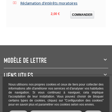
Réclamation d'intérêts moratoires
Prix
2,00 €
COMMANDER
MODÈLE DE LETTRE
LIENS UTILES
Nous utilisons nos propres cookies et ceux de tiers pour collecter des
NEWSLETTER
informations afin d'améliorer nos services et d'analyser vos habitudes
de navigation. Si vous continuez à naviguer, cela implique
l'acceptation de leur installation. Vous pouvez choisir de bloquer
certains types de cookies, cliquez sur "Configuration des cookies"
pour en savoir plus et paramétrer vos cookies selon vos envies.
Rejoignez-nous sur les réseaux !