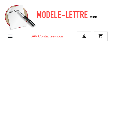


shopping_cart
SAV
Contactez-nous