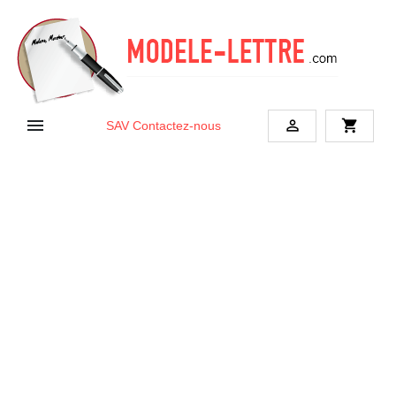


shopping_cart
SAV
Contactez-nous