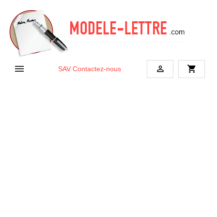


shopping_cart
SAV
Contactez-nous