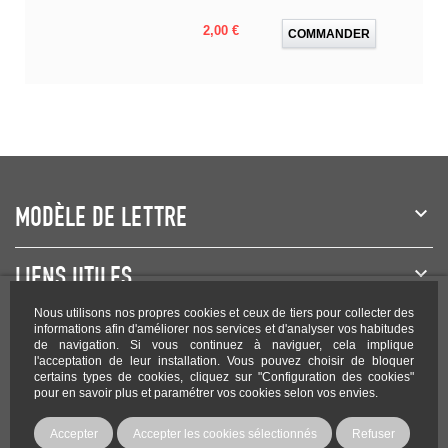
Prix
2,00 €
COMMANDER
MODÈLE DE LETTRE
LIENS UTILES
Nous utilisons nos propres cookies et ceux de tiers pour collecter des
NEWSLETTER
informations afin d'améliorer nos services et d'analyser vos habitudes
de navigation. Si vous continuez à naviguer, cela implique
l'acceptation de leur installation. Vous pouvez choisir de bloquer
certains types de cookies, cliquez sur "Configuration des cookies"
pour en savoir plus et paramétrer vos cookies selon vos envies.
Rejoignez-nous sur les réseaux !
Accepter
Accepter les cookies sélectionnés
Refuser