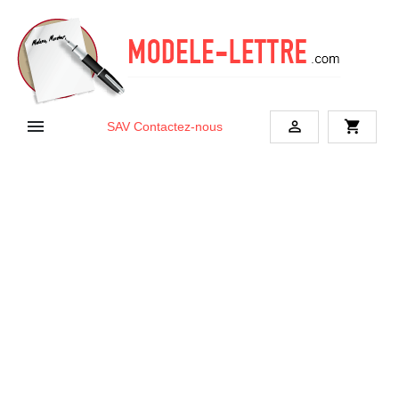


shopping_cart
SAV
Contactez-nous