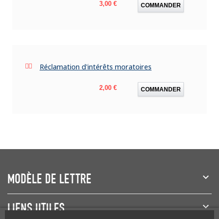
Prix
3,00 €
COMMANDER
Réclamation d'intérêts moratoires
Prix
2,00 €
COMMANDER
MODÈLE DE LETTRE
LIENS UTILES