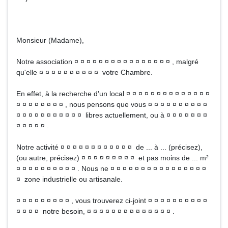
Monsieur (Madame),
Notre association ¤ ¤ ¤ ¤ ¤ ¤ ¤ ¤ ¤ ¤ ¤ ¤ ¤ ¤ ¤ ¤ , malgré
qu'elle ¤ ¤ ¤ ¤ ¤ ¤ ¤ ¤ ¤ ¤ votre Chambre.
En effet, à la recherche d'un local ¤ ¤ ¤ ¤ ¤ ¤ ¤ ¤ ¤ ¤ ¤ ¤ ¤ ¤
¤ ¤ ¤ ¤ ¤ ¤ ¤ ¤ , nous pensons que vous ¤ ¤ ¤ ¤ ¤ ¤ ¤ ¤ ¤ ¤
¤ ¤ ¤ ¤ ¤ ¤ ¤ ¤ ¤ ¤ ¤ libres actuellement, ou à ¤ ¤ ¤ ¤ ¤ ¤ ¤
¤ ¤ ¤ ¤ ¤ .
Notre activité ¤ ¤ ¤ ¤ ¤ ¤ ¤ ¤ ¤ ¤ ¤ ¤ de ... à ... (précisez),
(ou autre, précisez) ¤ ¤ ¤ ¤ ¤ ¤ ¤ ¤ ¤ et pas moins de ... m²
¤ ¤ ¤ ¤ ¤ ¤ ¤ ¤ ¤ ¤ . Nous ne ¤ ¤ ¤ ¤ ¤ ¤ ¤ ¤ ¤ ¤ ¤ ¤ ¤ ¤ ¤ ¤
¤ zone industrielle ou artisanale.
¤ ¤ ¤ ¤ ¤ ¤ ¤ ¤ ¤ , vous trouverez ci-joint ¤ ¤ ¤ ¤ ¤ ¤ ¤ ¤ ¤ ¤
¤ ¤ ¤ ¤ notre besoin, ¤ ¤ ¤ ¤ ¤ ¤ ¤ ¤ ¤ ¤ ¤ ¤ ¤ ¤ .