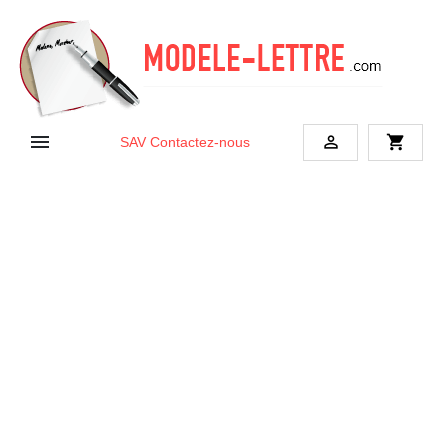


shopping_cart
SAV
Contactez-nous