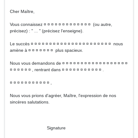
Cher Maître,
Vous connaissez ¤ ¤ ¤ ¤ ¤ ¤ ¤ ¤ ¤ ¤ ¤ ¤ ¤ (ou autre,
précisez) : " ... " (précisez l'enseigne).
Le succès ¤ ¤ ¤ ¤ ¤ ¤ ¤ ¤ ¤ ¤ ¤ ¤ ¤ ¤ ¤ ¤ ¤ ¤ ¤ ¤ ¤ ¤ nous
amène à ¤ ¤ ¤ ¤ ¤ ¤ ¤ plus spacieux.
Nous vous demandons de ¤ ¤ ¤ ¤ ¤ ¤ ¤ ¤ ¤ ¤ ¤ ¤ ¤ ¤ ¤ ¤ ¤ ¤
¤ ¤ ¤ ¤ ¤ ¤ , rentrant dans ¤ ¤ ¤ ¤ ¤ ¤ ¤ ¤ ¤ ¤ ¤ .
¤ ¤ ¤ ¤ ¤ ¤ ¤ ¤ ¤ ¤ ¤ ,
Nous vous prions d'agréer, Maître, l'expression de nos
sincères salutations.
Signature