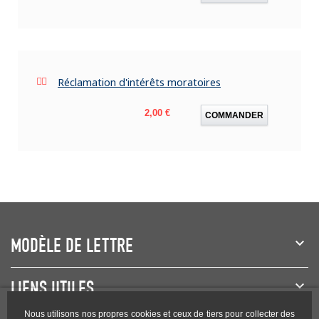
Réclamation d'intérêts moratoires
Prix
2,00 €
COMMANDER
MODÈLE DE LETTRE
LIENS UTILES
Nous utilisons nos propres cookies et ceux de tiers pour collecter des