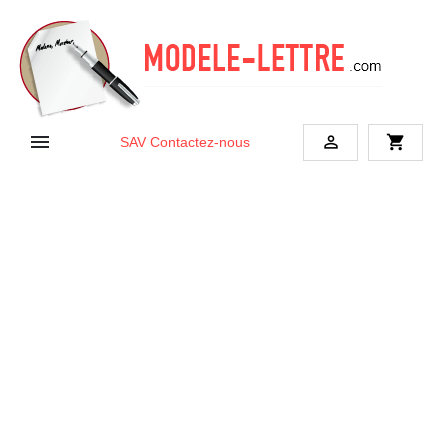


shopping_cart
SAV
Contactez-nous