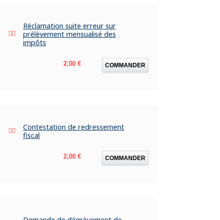
Réclamation suite erreur sur
prélèvement mensualisé des
impôts
Prix
2,00 €
COMMANDER
Contestation de redressement
fiscal
Prix
2,00 €
COMMANDER
Demande de dégrèvement de