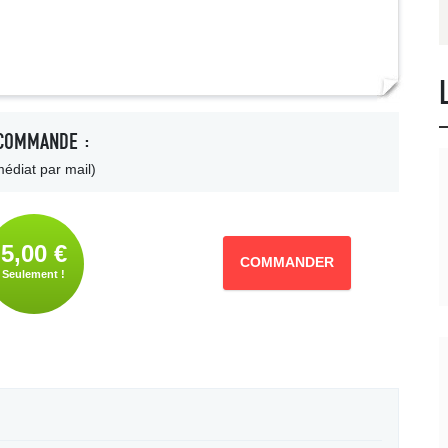
COMMANDE :
édiat par mail)
5,00 €
COMMANDER
Seulement !