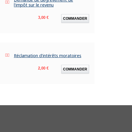
l'impôt sur le revenu
Prix
3,00 €
COMMANDER
Réclamation d'intérêts moratoires
Prix
2,00 €
COMMANDER