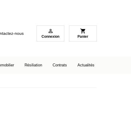

shopping_cart
ntactez-nous
Connexion
Panier
mmobilier
Résiliation
Contrats
Actualités