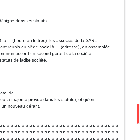
ésigné dans les statuts
es), à ... (heure en lettres), les associés de la SARL ...
sont réunis au siège social à ... (adresse), en assemblée
 commun accord un second gérant de la société,
statuts de ladite société.
tal de ...
(ou la majorité prévue dans les statuts), et qu'en
r un nouveau gérant.
¤ ¤ ¤ ¤ ¤ ¤ ¤ ¤ ¤ ¤ ¤ ¤ ¤ ¤ ¤ ¤ ¤ ¤ ¤ ¤ ¤ ¤ ¤ ¤ ¤ ¤ ¤ ¤ ¤ ¤ ¤ ¤
¤ ¤ ¤ ¤ ¤ ¤ ¤ ¤ ¤ ¤ ¤ ¤ ¤ ¤ ¤ ¤ ¤ ¤ ¤ ¤ ¤ ¤ ¤ ¤ ¤ ¤ ¤ ¤ ¤ ¤ ¤ ¤
¤ ¤ ¤ ¤ ¤ ¤ ¤ ¤ ¤ ¤ ¤ ¤ ¤ ¤ ¤ ¤ ¤ ¤ ¤ ¤ ¤ ¤ ¤ ¤ ¤ ¤ ¤ ¤ ¤ ¤ ¤ ¤