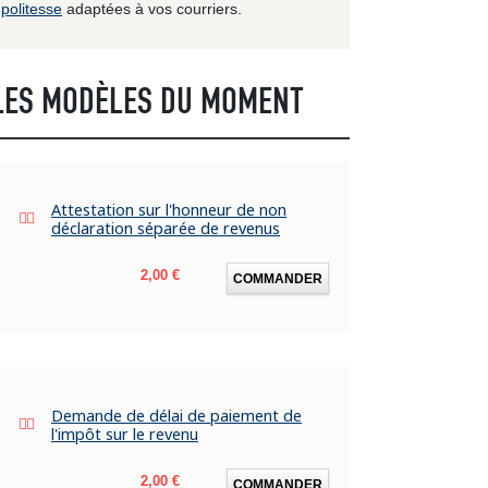
politesse
adaptées à vos courriers.
LES MODÈLES DU MOMENT
Attestation sur l'honneur de non
déclaration séparée de revenus
Prix
2,00 €
COMMANDER
Demande de délai de paiement de
l'impôt sur le revenu
Prix
2,00 €
COMMANDER