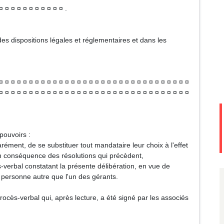
¤ ¤ ¤ ¤ ¤ ¤ ¤ ¤ ¤ ¤ ¤ .
es dispositions légales et réglementaires et dans les
¤ ¤ ¤ ¤ ¤ ¤ ¤ ¤ ¤ ¤ ¤ ¤ ¤ ¤ ¤ ¤ ¤ ¤ ¤ ¤ ¤ ¤ ¤ ¤ ¤ ¤ ¤ ¤ ¤ ¤ ¤ ¤
¤ ¤ ¤ ¤ ¤ ¤ ¤ ¤ ¤ ¤ ¤ ¤ ¤ ¤ ¤ ¤ ¤ ¤ ¤ ¤ ¤ ¤ ¤ ¤ ¤ ¤ ¤ ¤ ¤ ¤ ¤ ¤
pouvoirs :
ément, de se substituer tout mandataire leur choix à l'effet
 en conséquence des résolutions qui précèdent,
s-verbal constatant la présente délibération, en vue de
 personne autre que l'un des gérants.
rocès-verbal qui, après lecture, a été signé par les associés