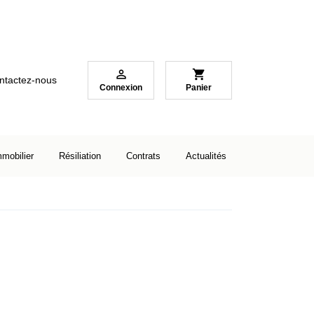

shopping_cart
ntactez-nous
Connexion
Panier
mmobilier
Résiliation
Contrats
Actualités