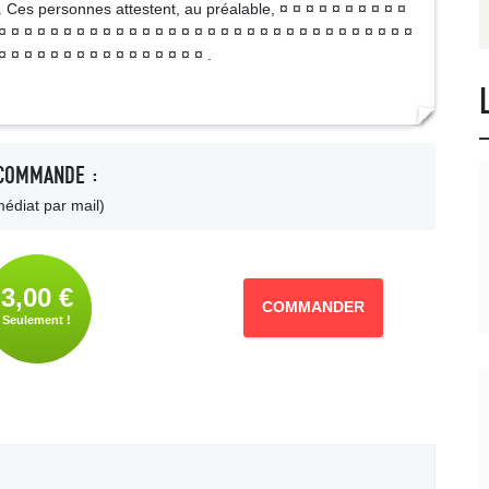
 . Ces personnes attestent, au préalable, ¤ ¤ ¤ ¤ ¤ ¤ ¤ ¤ ¤ ¤
¤ ¤ ¤ ¤ ¤ ¤ ¤ ¤ ¤ ¤ ¤ ¤ ¤ ¤ ¤ ¤ ¤ ¤ ¤ ¤ ¤ ¤ ¤ ¤ ¤ ¤ ¤ ¤ ¤ ¤ ¤ ¤
¤ ¤ ¤ ¤ ¤ ¤ ¤ ¤ ¤ ¤ ¤ ¤ ¤ ¤ ¤ ¤ .
COMMANDE :
édiat par mail)
3,00 €
COMMANDER
Seulement !