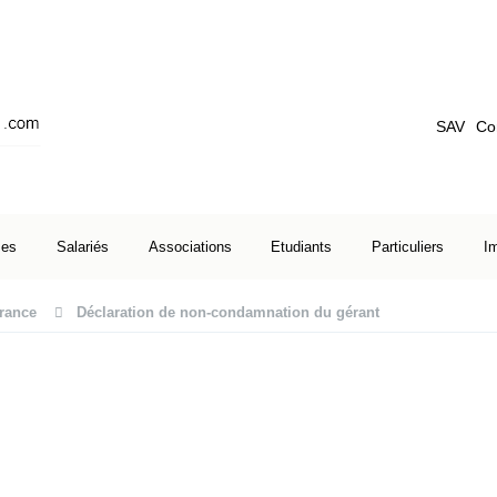
SAV
Co
ses
Salariés
Associations
Etudiants
Particuliers
I
rance
Déclaration de non-condamnation du gérant