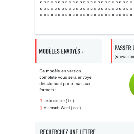
¤ ¤ ¤ ¤ ¤ ¤ ¤ ¤ ¤ ¤ ¤ ¤ ¤ ¤ ¤ ¤ ¤ ¤ ¤ ¤ ¤ ¤ ¤ ¤ ¤ ¤
¤ ¤ ¤ ¤ ¤ ¤ ¤ ¤ ¤ ¤ ¤ ¤ ¤ ¤ ¤ ¤ ¤ ¤ ¤ ¤ ¤ ¤ ¤ ¤ ¤ ¤ 
¤ ¤ ¤ ¤ ¤ ¤ ¤ ¤ ¤ ¤ ¤ ¤ ¤ ¤ ¤ ¤ ¤ ¤ ¤ ¤ ¤ ¤ ¤ ¤ ¤ ¤ 
PASSER 
MODÈLES ENVOYÉS :
(envoi imm
Ce modèle en version
complète vous sera envoyé
directement par e-mail aux
formats :
texte simple (.txt)
Microsoft Word (.doc)
RECHERCHEZ UNE LETTRE