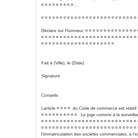
¤ ¤ ¤ ¤ ¤ ¤ ¤ ¤ ¤ ,
¤ ¤ ¤ ¤ ¤ ¤ ¤ ¤ ¤ ¤ ¤ ¤ ¤ ¤ ¤ ¤ ¤ ¤ ¤ ¤ ¤ ¤ ¤ ¤ ¤ ¤ 
Déclare sur l'honneur, ¤ ¤ ¤ ¤ ¤ ¤ ¤ ¤ ¤ ¤ ¤ ¤ ¤ ¤ 
¤ ¤ ¤ ¤ ¤ ¤ ¤ ¤ ¤ ¤ ¤ ¤ ¤ ¤ ¤ ¤ ¤ ¤ ¤ ¤ ¤ ¤ ¤ ¤ ¤ ¤ 
¤ ¤ ¤ ¤ ¤ ¤ ¤ ¤ ¤ ¤ ¤ ¤ ¤ ¤ ¤ ¤ ¤ ¤ ¤ ¤ .
Fait à (Ville), le (Date).
Signature
Conseils :
Larticle ¤ ¤ ¤ ¤ du Code de commerce est relatif ¤
¤ ¤ ¤ ¤ ¤ ¤ ¤ ¤ ¤ ¤ . Le juge commis à la survei
¤ ¤ ¤ ¤ ¤ ¤ ¤ ¤ ¤ ¤ ¤ ¤ ¤ ¤ ¤ ¤ ¤ ¤ ¤ ¤ ¤ ¤ ¤ ¤ ¤ ¤ 
¤ ¤ ¤ ¤ ¤ ¤ ¤ ¤ ¤ ¤ ¤ ¤ ¤ ¤ ¤ ¤ ¤ ¤ ¤ ¤ ¤ ¤ ¤ ¤ ¤ ¤
l'immatriculation des sociétés commerciales, à l'ex