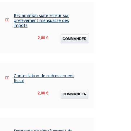
Réclamation suite erreur sur
prélèvement mensualisé des
impôts
Prix
2,00 €
COMMANDER
Contestation de redressement
fiscal
Prix
2,00 €
COMMANDER
Demande de dégrèvement de