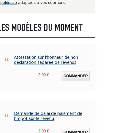
politesse
adaptées à vos courriers.
LES MODÈLES DU MOMENT
Attestation sur l'honneur de non
déclaration séparée de revenus
Prix
2,00 €
COMMANDER
Demande de délai de paiement de
l'impôt sur le revenu
Prix
2,00 €
COMMANDER