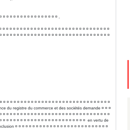
¤ ¤ ¤ ¤ ¤ ¤ ¤ ¤ ¤ ¤ ¤ ¤ ¤ ¤ ¤ ¤ ¤ ,
¤ ¤ ¤ ¤ ¤ ¤ ¤ ¤ ¤ ¤ ¤ ¤ ¤ ¤ ¤ ¤ ¤ ¤ ¤ ¤ ¤ ¤ ¤ ¤ ¤ ¤ ¤ ¤ ¤ ¤ ¤ ¤
¤ ¤ ¤ ¤ ¤ ¤ ¤ ¤ ¤ ¤ ¤ ¤ ¤ ¤ ¤ ¤ ¤ ¤ ¤ ¤ ¤ ¤ ¤ ¤ ¤ ¤ ¤ ¤ ¤ ¤ ¤ ¤
 ¤ ¤ ¤ ¤ ¤ ¤ ¤ ¤ ¤ ¤ ¤ ¤ ¤ ¤ ¤ ¤ ¤ ¤ ¤ ¤ ¤ ¤ ¤ ¤ ¤ ¤ ¤ ¤ ¤ ¤ ¤
llance du registre du commerce et des sociétés demande ¤ ¤ ¤
¤ ¤ ¤ ¤ ¤ ¤ ¤ ¤ ¤ ¤ ¤ ¤ ¤ ¤ ¤ ¤ ¤ ¤ ¤ ¤ ¤ ¤ ¤ ¤ ¤ ¤ ¤ ¤ ¤ ¤ ¤ ¤
 ¤ ¤ ¤ ¤ ¤ ¤ ¤ ¤ ¤ ¤ ¤ ¤ ¤ ¤ ¤ ¤ ¤ ¤ ¤ ¤ ¤ ¤ ¤ ¤ ¤ en vertu de
clusion ¤ ¤ ¤ ¤ ¤ ¤ ¤ ¤ ¤ ¤ ¤ ¤ ¤ ¤ ¤ ¤ ¤ ¤ ¤ ¤ ¤ ¤ ¤ ¤ ¤ ¤ ¤