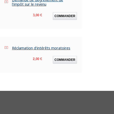
l'impôt sur le revenu
Prix
3,00 €
COMMANDER
Réclamation d'intérêts moratoires
Prix
2,00 €
COMMANDER