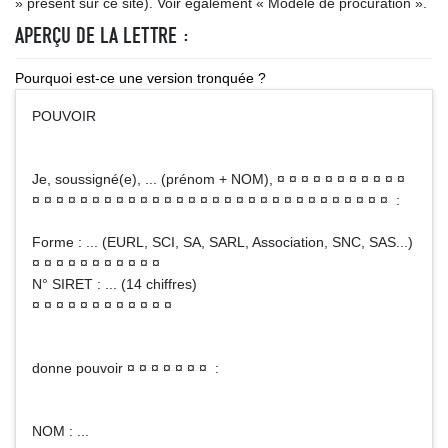
» présent sur ce site). Voir également « Modèle de procuration ».
APERÇU DE LA LETTRE :
Pourquoi est-ce une version tronquée ?
POUVOIR
Je, soussigné(e), ... (prénom + NOM), ¤ ¤ ¤ ¤ ¤ ¤ ¤ ¤ ¤ ¤ ¤
¤ ¤ ¤ ¤ ¤ ¤ ¤ ¤ ¤ ¤ ¤ ¤ ¤ ¤ ¤ ¤ ¤ ¤ ¤ ¤ ¤ ¤ ¤ ¤ ¤ ¤ ¤ ¤ ¤ ¤ :
Forme : ... (EURL, SCI, SA, SARL, Association, SNC, SAS...)
¤ ¤ ¤ ¤ ¤ ¤ ¤ ¤ ¤ ¤ ¤
N° SIRET : ... (14 chiffres)
¤ ¤ ¤ ¤ ¤ ¤ ¤ ¤ ¤ ¤ ¤ ¤
donne pouvoir ¤ ¤ ¤ ¤ ¤ ¤ ¤ :
NOM : ...