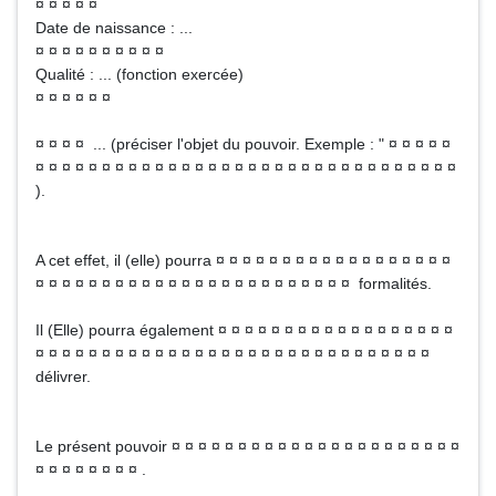
¤ ¤ ¤ ¤ ¤
Date de naissance : ...
¤ ¤ ¤ ¤ ¤ ¤ ¤ ¤ ¤ ¤
Qualité : ... (fonction exercée)
¤ ¤ ¤ ¤ ¤ ¤
¤ ¤ ¤ ¤ ... (préciser l'objet du pouvoir. Exemple : " ¤ ¤ ¤ ¤ ¤
¤ ¤ ¤ ¤ ¤ ¤ ¤ ¤ ¤ ¤ ¤ ¤ ¤ ¤ ¤ ¤ ¤ ¤ ¤ ¤ ¤ ¤ ¤ ¤ ¤ ¤ ¤ ¤ ¤ ¤ ¤ ¤
).
A cet effet, il (elle) pourra ¤ ¤ ¤ ¤ ¤ ¤ ¤ ¤ ¤ ¤ ¤ ¤ ¤ ¤ ¤ ¤ ¤ ¤
¤ ¤ ¤ ¤ ¤ ¤ ¤ ¤ ¤ ¤ ¤ ¤ ¤ ¤ ¤ ¤ ¤ ¤ ¤ ¤ ¤ ¤ ¤ ¤ formalités.
Il (Elle) pourra également ¤ ¤ ¤ ¤ ¤ ¤ ¤ ¤ ¤ ¤ ¤ ¤ ¤ ¤ ¤ ¤ ¤ ¤
¤ ¤ ¤ ¤ ¤ ¤ ¤ ¤ ¤ ¤ ¤ ¤ ¤ ¤ ¤ ¤ ¤ ¤ ¤ ¤ ¤ ¤ ¤ ¤ ¤ ¤ ¤ ¤ ¤ ¤
délivrer.
Le présent pouvoir ¤ ¤ ¤ ¤ ¤ ¤ ¤ ¤ ¤ ¤ ¤ ¤ ¤ ¤ ¤ ¤ ¤ ¤ ¤ ¤ ¤ ¤
¤ ¤ ¤ ¤ ¤ ¤ ¤ ¤ .