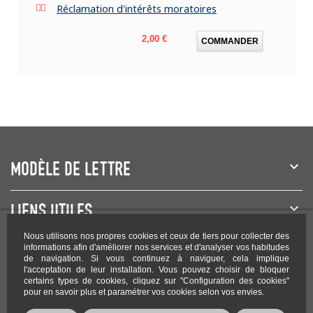
Réclamation d'intérêts moratoires
Prix
2,00 €
COMMANDER
MODÈLE DE LETTRE
LIENS UTILES
Nous utilisons nos propres cookies et ceux de tiers pour collecter des
NEWSLETTER
informations afin d'améliorer nos services et d'analyser vos habitudes
de navigation. Si vous continuez à naviguer, cela implique
l'acceptation de leur installation. Vous pouvez choisir de bloquer
certains types de cookies, cliquez sur "Configuration des cookies"
pour en savoir plus et paramétrer vos cookies selon vos envies.
Rejoignez-nous sur les réseaux !