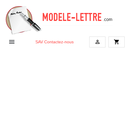


shopping_cart
SAV
Contactez-nous