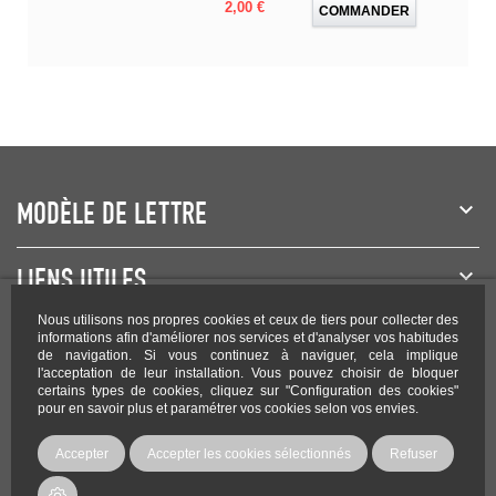
Prix
2,00 €
COMMANDER
MODÈLE DE LETTRE
LIENS UTILES
Nous utilisons nos propres cookies et ceux de tiers pour collecter des
NEWSLETTER
informations afin d'améliorer nos services et d'analyser vos habitudes
de navigation. Si vous continuez à naviguer, cela implique
l'acceptation de leur installation. Vous pouvez choisir de bloquer
certains types de cookies, cliquez sur "Configuration des cookies"
pour en savoir plus et paramétrer vos cookies selon vos envies.
Rejoignez-nous sur les réseaux !
Accepter
Accepter les cookies sélectionnés
Refuser