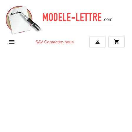


shopping_cart
SAV
Contactez-nous