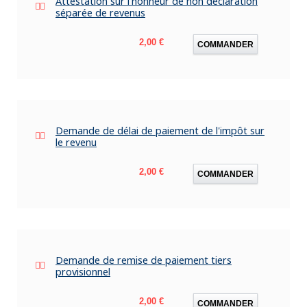
Attestation sur l'honneur de non déclaration
séparée de revenus
Prix
2,00 €
COMMANDER
Demande de délai de paiement de l'impôt sur
le revenu
Prix
2,00 €
COMMANDER
Demande de remise de paiement tiers
provisionnel
Prix
2,00 €
COMMANDER