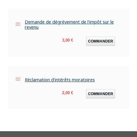
Demande de dégrèvement de l'impôt sur le
revenu
Prix
3,00 €
COMMANDER
Réclamation d'intérêts moratoires
Prix
2,00 €
COMMANDER