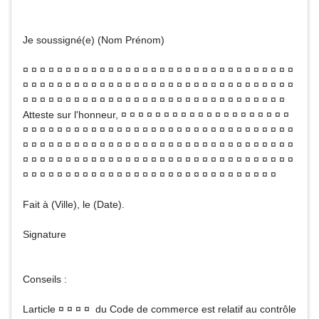
Je soussigné(e) (Nom Prénom)
¤ ¤ ¤ ¤ ¤ ¤ ¤ ¤ ¤ ¤ ¤ ¤ ¤ ¤ ¤ ¤ ¤ ¤ ¤ ¤ ¤ ¤ ¤ ¤ ¤ ¤ ¤ ¤ ¤ ¤ ¤ ¤
¤ ¤ ¤ ¤ ¤ ¤ ¤ ¤ ¤ ¤ ¤ ¤ ¤ ¤ ¤ ¤ ¤ ¤ ¤ ¤ ¤ ¤ ¤ ¤ ¤ ¤ ¤ ¤ ¤ ¤ ¤ ¤
¤ ¤ ¤ ¤ ¤ ¤ ¤ ¤ ¤ ¤ ¤ ¤ ¤ ¤ ¤ ¤ ¤ ¤ ¤ ¤ ¤ ¤ ¤ ¤ ¤ ¤ ¤ ¤ ¤ ¤ ¤
Atteste sur l'honneur, ¤ ¤ ¤ ¤ ¤ ¤ ¤ ¤ ¤ ¤ ¤ ¤ ¤ ¤ ¤ ¤ ¤ ¤ ¤ ¤
¤ ¤ ¤ ¤ ¤ ¤ ¤ ¤ ¤ ¤ ¤ ¤ ¤ ¤ ¤ ¤ ¤ ¤ ¤ ¤ ¤ ¤ ¤ ¤ ¤ ¤ ¤ ¤ ¤ ¤ ¤ ¤
¤ ¤ ¤ ¤ ¤ ¤ ¤ ¤ ¤ ¤ ¤ ¤ ¤ ¤ ¤ ¤ ¤ ¤ ¤ ¤ ¤ ¤ ¤ ¤ ¤ ¤ ¤ ¤ ¤ ¤ ¤ ¤
¤ ¤ ¤ ¤ ¤ ¤ ¤ ¤ ¤ ¤ ¤ ¤ ¤ ¤ ¤ ¤ ¤ ¤ ¤ ¤ ¤ ¤ ¤ ¤ ¤ ¤ ¤ ¤ ¤ ¤ ¤ ¤
¤ ¤ ¤ ¤ ¤ ¤ ¤ ¤ ¤ ¤ ¤ ¤ ¤ ¤ ¤ ¤ ¤ ¤ ¤ ¤ ¤ ¤ ¤ ¤ ¤ ¤ ¤ ¤ ¤ ¤
Fait à (Ville), le (Date).
Signature
Conseils :
Larticle ¤ ¤ ¤ ¤ du Code de commerce est relatif au contrôle