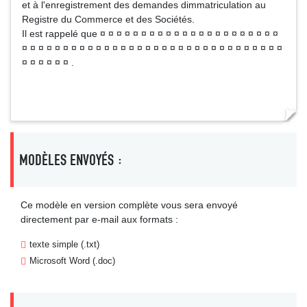
et à l'enregistrement des demandes dimmatriculation au
Registre du Commerce et des Sociétés.
Il est rappelé que ¤ ¤ ¤ ¤ ¤ ¤ ¤ ¤ ¤ ¤ ¤ ¤ ¤ ¤ ¤ ¤ ¤ ¤ ¤ ¤ ¤ ¤
¤ ¤ ¤ ¤ ¤ ¤ ¤ ¤ ¤ ¤ ¤ ¤ ¤ ¤ ¤ ¤ ¤ ¤ ¤ ¤ ¤ ¤ ¤ ¤ ¤ ¤ ¤ ¤ ¤ ¤ ¤ ¤
¤ ¤ ¤ ¤ ¤ ¤ .
MODÈLES ENVOYÉS :
Ce modèle en version complète vous sera envoyé
directement par e-mail aux formats :
texte simple (.txt)
Microsoft Word (.doc)