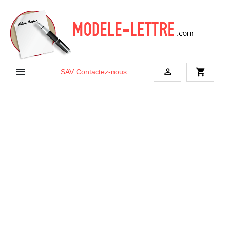


shopping_cart
SAV
Contactez-nous