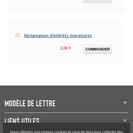
Réclamation d'intérêts moratoires
Prix
2,00 €
COMMANDER
MODÈLE DE LETTRE
LIENS UTILES
Nous utilisons nos propres cookies et ceux de tiers pour collecter des