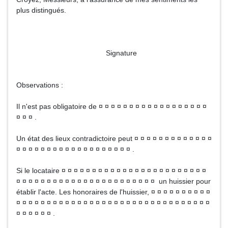
plus distingués.
Signature
Observations :
Il n'est pas obligatoire de ¤ ¤ ¤ ¤ ¤ ¤ ¤ ¤ ¤ ¤ ¤ ¤ ¤ ¤ ¤ ¤ ¤ ¤
¤ ¤ ¤ .
Un état des lieux contradictoire peut ¤ ¤ ¤ ¤ ¤ ¤ ¤ ¤ ¤ ¤ ¤ ¤ ¤
¤ ¤ ¤ ¤ ¤ ¤ ¤ ¤ ¤ ¤ ¤ ¤ ¤ ¤ ¤ ¤ ¤ ¤ ¤ .
Si le locataire ¤ ¤ ¤ ¤ ¤ ¤ ¤ ¤ ¤ ¤ ¤ ¤ ¤ ¤ ¤ ¤ ¤ ¤ ¤ ¤ ¤ ¤ ¤ ¤
¤ ¤ ¤ ¤ ¤ ¤ ¤ ¤ ¤ ¤ ¤ ¤ ¤ ¤ ¤ ¤ ¤ ¤ ¤ ¤ ¤ ¤ ¤ un huissier pour
établir l'acte. Les honoraires de l'huissier, ¤ ¤ ¤ ¤ ¤ ¤ ¤ ¤ ¤ ¤
¤ ¤ ¤ ¤ ¤ ¤ ¤ ¤ ¤ ¤ ¤ ¤ ¤ ¤ ¤ ¤ ¤ ¤ ¤ ¤ ¤ ¤ ¤ ¤ ¤ ¤ ¤ ¤ ¤ ¤ ¤ ¤
¤ ¤ ¤ ¤ ¤ ¤ .