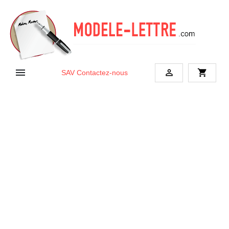


shopping_cart
SAV
Contactez-nous