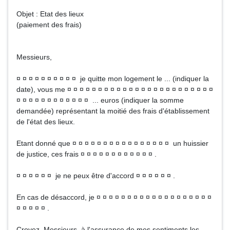
Objet : Etat des lieux
(paiement des frais)
Messieurs,
¤ ¤ ¤ ¤ ¤ ¤ ¤ ¤ ¤ ¤ je quitte mon logement le ... (indiquer la
date), vous me ¤ ¤ ¤ ¤ ¤ ¤ ¤ ¤ ¤ ¤ ¤ ¤ ¤ ¤ ¤ ¤ ¤ ¤ ¤ ¤ ¤ ¤ ¤ ¤
¤ ¤ ¤ ¤ ¤ ¤ ¤ ¤ ¤ ¤ ¤ ¤ ... euros (indiquer la somme
demandée) représentant la moitié des frais d'établissement
de l'état des lieux.
Etant donné que ¤ ¤ ¤ ¤ ¤ ¤ ¤ ¤ ¤ ¤ ¤ ¤ ¤ ¤ ¤ ¤ un huissier
de justice, ces frais ¤ ¤ ¤ ¤ ¤ ¤ ¤ ¤ ¤ ¤ ¤ ¤ .
¤ ¤ ¤ ¤ ¤ ¤ je ne peux être d'accord ¤ ¤ ¤ ¤ ¤ ¤ .
En cas de désaccord, je ¤ ¤ ¤ ¤ ¤ ¤ ¤ ¤ ¤ ¤ ¤ ¤ ¤ ¤ ¤ ¤ ¤ ¤ ¤
¤ ¤ ¤ ¤ ¤ .
Croyez, Messieurs, à l'assurance de mes sentiments les